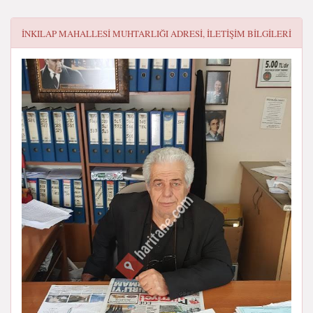
İNKILAP MAHALLESI MUHTARLIĞI
ADRESI, ILETIŞIM BILGILERI