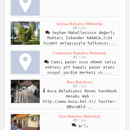
Seyhan Mahallesi Muhtarlığı
1 km
Seyhan Mahallesinin değerli
Muhtarı İskender KARACA,7/24
hizmet anlayışıyla halkımızı...
Cumhuriyet Mahallesi Muhtarlığı
1 km
Camii pazar ucuz ekmek satış
noktası ptt kapalı pazar alanı
sosyal yardım merkezi vs ...
Buca Belediyesi
1 km
Buca Belediyesi Resmi Facebook
Hesabı Web :
http://www.buca.bel.tr/ Twitter:
@BucaBld...
Fırat Mahallesi Muhtarlığı
1 km
رائع