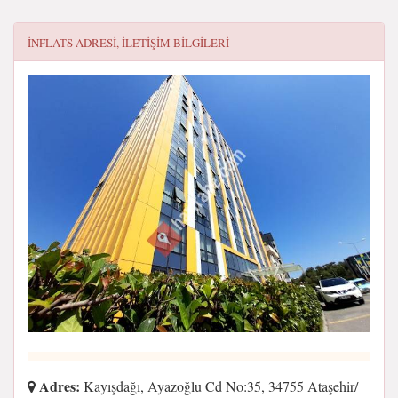
INFLATS
ADRESI, ILETIŞIM BILGILERI
Adres:
Kayışdağı, Ayazoğlu Cd No:35, 34755 Ataşehir/