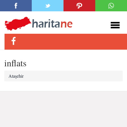
inflats
Ataşehir