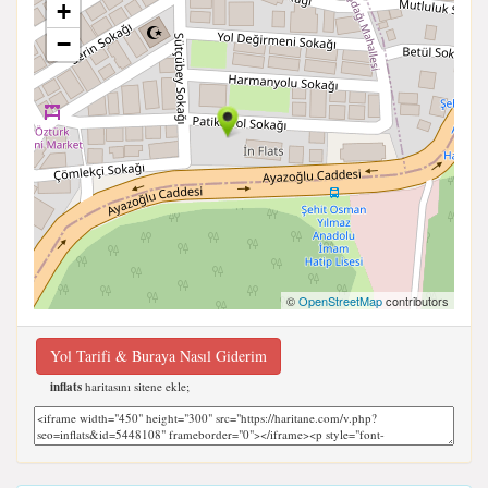
+
−
©
OpenStreetMap
contributors
Yol Tarifi & Buraya Nasıl Giderim
inflats
haritasını sitene ekle;