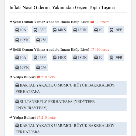
Inflats Nasıl Giderim, Yakınından Geçen Toplu Taşıma
Şehi̇t Osman Yilmaz Anadolu İmam Hati̇p Li̇sesi̇
170 metre
10A
133F
14KS
18UK
19
19FB
19YK
256
Şehi̇t Osman Yilmaz Anadolu İmam Hati̇p Li̇sesi̇
190 metre
10A
133F
14KS
18UK
19
19FB
19YK
256
Yedpa Bulvari
210 metre
KARTAL-YAKACIK-U.MUMCU-BÜYÜK BAKKKALKÖY-
FERHATPAÞA
SULTANBEYLÝ-FERHATPAÞA (YEDÝTEPE
ÜNÝVERSÝTESÝ)
Yedpa Bulvari
210 metre
KARTAL-YAKACIK-U.MUMCU-BÜYÜK BAKKKALKÖY-
FERHATPAÞA