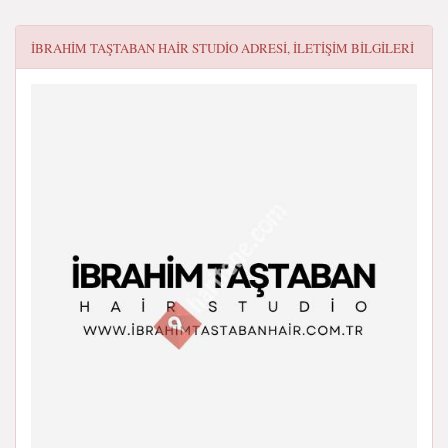
İBRAHIM TAŞTABAN HAIR STUDIO
ADRESI, ILETIŞIM BILGILERI