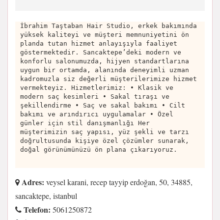
İbrahim Taştaban Hair Studio, erkek bakımında
yüksek kaliteyi ve müşteri memnuniyetini ön
planda tutan hizmet anlayışıyla faaliyet
göstermektedir. Sancaktepe’deki modern ve
konforlu salonumuzda, hijyen standartlarına
uygun bir ortamda, alanında deneyimli uzman
kadromuzla siz değerli müşterilerimize hizmet
vermekteyiz. Hizmetlerimiz: • Klasik ve
modern saç kesimleri • Sakal tıraşı ve
şekillendirme • Saç ve sakal bakımı • Cilt
bakımı ve arındırıcı uygulamalar • Özel
günler için stil danışmanlığı Her
müşterimizin saç yapısı, yüz şekli ve tarzı
doğrultusunda kişiye özel çözümler sunarak,
doğal görünümünüzü ön plana çıkarıyoruz.
Adres:
veysel karani, recep tayyip erdoğan, 50, 34885,
sancaktepe, istanbul
Telefon:
5061250872