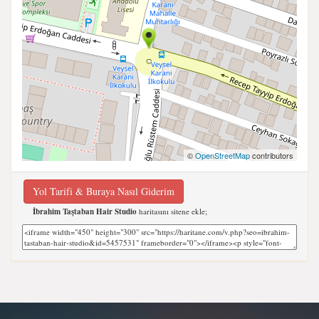
©
OpenStreetMap
contributors
Yol Tarifi & Buraya Nasıl Giderim
İbrahim Taştaban Hair Studio
haritasını sitene ekle;