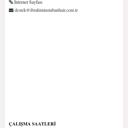
İnternet Sayfası
rt.moc.riahnabatsatmiharbi@ketsed
ÇALIŞMA SAATLERI