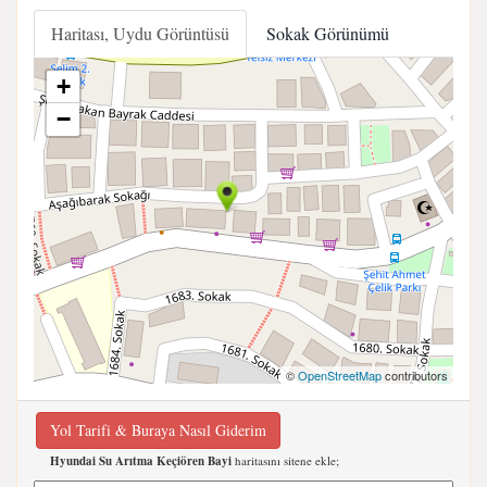
Haritası, Uydu Görüntüsü
Sokak Görünümü
+
−
©
OpenStreetMap
contributors
Yol Tarifi & Buraya Nasıl Giderim
Hyundai Su Arıtma Keçiören Bayi
haritasını sitene ekle;