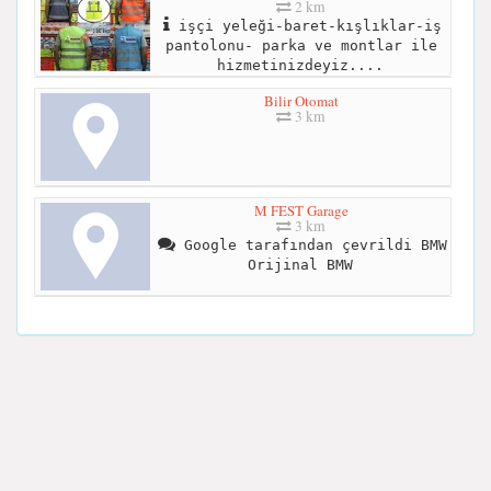
2 km
işçi yeleği-baret-kışlıklar-iş
pantolonu- parka ve montlar ile
hizmetinizdeyiz....
Bilir Otomat
3 km
M FEST Garage
3 km
Google tarafından çevrildi BMW
Orijinal BMW