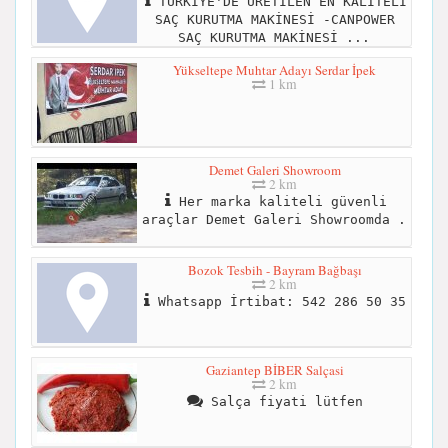
TÜRKİYE'DE ÜRETİLEN EN KALİTELİ
SAÇ KURUTMA MAKİNESİ -CANPOWER
SAÇ KURUTMA MAKİNESİ ...
Yükseltepe Muhtar Adayı Serdar İpek
1 km
Demet Galeri Showroom
2 km
Her marka kaliteli güvenli
araçlar Demet Galeri Showroomda .
Bozok Tesbih - Bayram Bağbaşı
2 km
Whatsapp İrtibat: 542 286 50 35
Gaziantep BİBER Salçasi
2 km
Salça fiyati lütfen