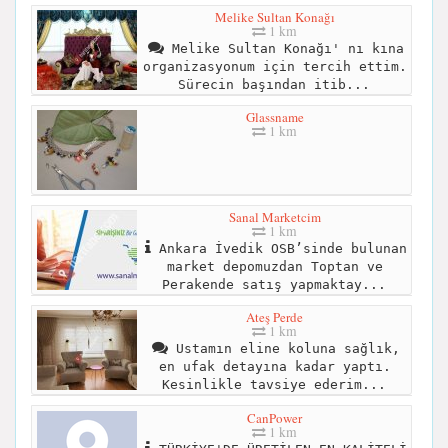
Melike Sultan Konağı
1 km
Melike Sultan Konağı' nı kına
organizasyonum için tercih ettim.
Sürecin başından itib...
Glassname
1 km
Sanal Marketcim
1 km
Ankara İvedik OSB’sinde bulunan
market depomuzdan Toptan ve
Perakende satış yapmaktay...
Ateş Perde
1 km
Ustamın eline koluna sağlık,
en ufak detayına kadar yaptı.
Kesinlikle tavsiye ederim...
CanPower
1 km