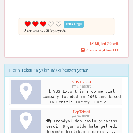
Fena Değil
3
ortalama oy /
21
kişi oyladı.
Bilgileri Güncelle
Resim & Açıklama Ekle
Holin Tekstil'in yakınındaki benzeri yerler
YBS Export
17 metre
YBS Export is a commercial
company founded in 2008 and based
in Denizli Turkey. Our c...
HepTekstil
64 metre
Trendyol dan havlu şiparişi
verdim 8 gün oldu hale gelmedi
benimle birlikte şipariş v...