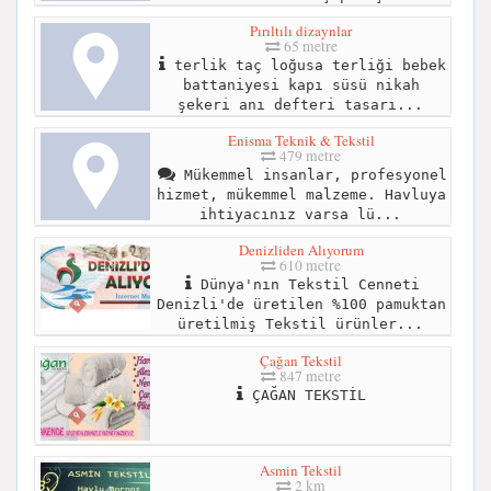
Pırıltılı dizaynlar
65 metre
terlik taç loğusa terliği bebek
battaniyesi kapı süsü nikah
şekeri anı defteri tasarı...
Enisma Teknik & Tekstil
479 metre
Mükemmel insanlar, profesyonel
hizmet, mükemmel malzeme. Havluya
ihtiyacınız varsa lü...
Denizliden Alıyorum
610 metre
Dünya'nın Tekstil Cenneti
Denizli'de üretilen %100 pamuktan
üretilmiş Tekstil ürünler...
Çağan Tekstil
847 metre
ÇAĞAN TEKSTİL
Asmin Tekstil
2 km