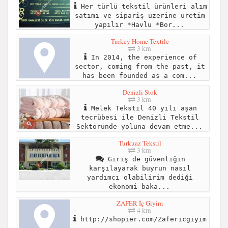
Her türlü tekstil ürünleri alım
satımı ve sipariş üzerine üretim
yapılır *Havlu *Bor...
Turkey Home Textile
3 km
In 2014, the experience of
sector, coming from the past, it
has been founded as a com...
Denizli Stok
3 km
Melek Tekstil 40 yılı aşan
tecrübesi ile Denizli Tekstil
Sektöründe yoluna devam etme...
Turkuaz Tekstil
3 km
Giriş de güvenliğin
karşılayarak buyrun nasıl
yardımcı olabilirim dediği
ekonomi baka...
ZAFER İç Giyim
4 km
http://shopier.com/Zafericgiyim