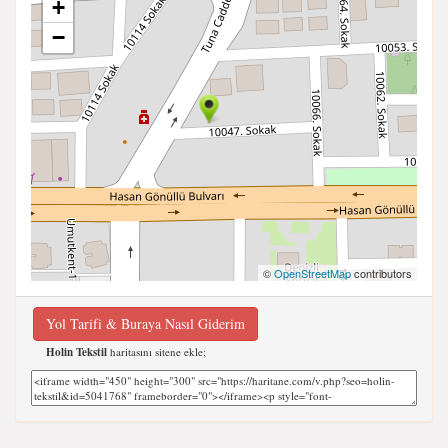
+
−
©
OpenStreetMap
contributors
Yol Tarifi & Buraya Nasıl Giderim
Holin Tekstil
haritasını sitene ekle;