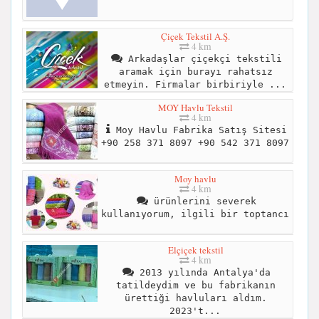
Çiçek Tekstil A.Ş.
4 km
Arkadaşlar çiçekçi tekstili
aramak için burayı rahatsız
etmeyin. Firmalar birbiriyle ...
MOY Havlu Tekstil
4 km
Moy Havlu Fabrika Satış Sitesi
+90 258 371 8097 +90 542 371 8097
Moy havlu
4 km
ürünlerini severek
kullanıyorum, ilgili bir toptancı
Elçiçek tekstil
4 km
2013 yılında Antalya'da
tatildeydim ve bu fabrikanın
ürettiği havluları aldım.
2023't...