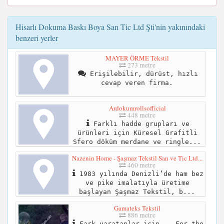
Hisarlı Dokuma Baskı Boya San Tic Ltd Şti'nin yakınındaki
benzeri yerler
MAYER ÖRME Tekstil
273 metre
Erişilebilir, dürüst, hızlı
cevap veren firma.
Ardokumrollsofficial
448 metre
Farklı hadde grupları ve
ürünleri için Küresel Grafitli
Sfero döküm merdane ve ringle...
Nazenin Home - Şaşmaz Tekstil San ve Tic Ltd...
460 metre
1983 yılında Denizli’de ham bez
ve pike imalatıyla üretime
başlayan Şaşmaz Tekstil, b...
Gamateks Tekstil
886 metre
Fark yaratanlar için... For the