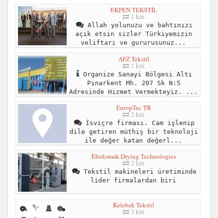
EKPEN TEKSTİL
1 km
Allah yolunuzu ve bahtınızı
açık etsin sizler Türkiyemizin
veliftarı ve gururusunuz...
AFZ Tekstil
1 km
Organize Sanayi Bölgesi Altı
Pınarkent Mh. 207 Sk N:5
Adresinde Hizmet Vermekteyiz. ...
EuropTec TR
2 km
İsviçre firması. Cam işlenip
dile getiren müthiş bir teknoloji
ile değer katan değerl...
Elteksmak Drying Technologies
2 km
Tekstil makineleri üretiminde
lider firmalardan biri
Kelebek Tekstil
3 km