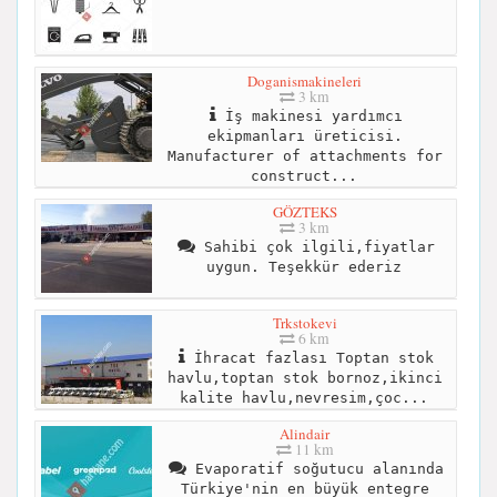
Doganismakineleri
3 km
İş makinesi yardımcı
ekipmanları üreticisi.
Manufacturer of attachments for
construct...
GÖZTEKS
3 km
Sahibi çok ilgili,fiyatlar
uygun. Teşekkür ederiz
Trkstokevi
6 km
İhracat fazlası Toptan stok
havlu,toptan stok bornoz,ikinci
kalite havlu,nevresim,çoc...
Alindair
11 km
Evaporatif soğutucu alanında
Türkiye'nin en büyük entegre