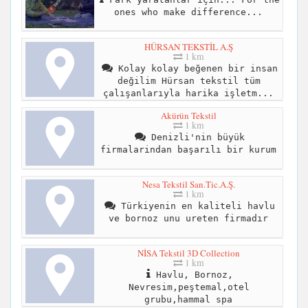
ones who make difference...
HÜRSAN TEKSTİL A.Ş
1 km
Kolay kolay beğenen bir insan
değilim Hürsan tekstil tüm
çalışanlarıyla harika işletm...
Akürün Tekstil
1 km
Denizli'nin büyük
firmalarindan başarılı bir kurum
Nesa Tekstil San.Tic.A.Ş.
1 km
Türkiyenin en kaliteli havlu
ve bornoz unu ureten firmadır
NİSA Tekstil 3D Collection
1 km
Havlu, Bornoz,
Nevresim,peştemal,otel
grubu,hammal spa