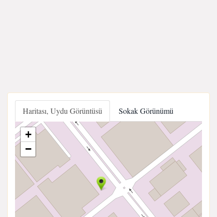
Haritası, Uydu Görüntüsü
Sokak Görünümü
+
−