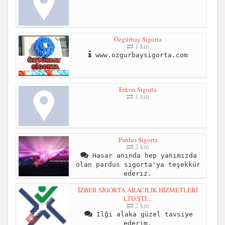
Özgürbay Sigorta
1 km
www.ozgurbaysigorta.com
Erkon Sigorta
1 km
Pardus Sigorta
2 km
Hasar anında hep yanımızda
olan pardus sigorta'ya teşekkür
ederiz.
İZBER SİGORTA ARACILIK HİZMETLERİ
LTD.ŞTİ....
2 km
İlği alaka güzel tavsiye
ederim.