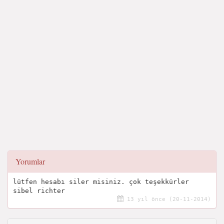
Yorumlar
lütfen hesabı siler misiniz. çok teşekkürler
sibel richter
13 yıl önce (20-11-2014)