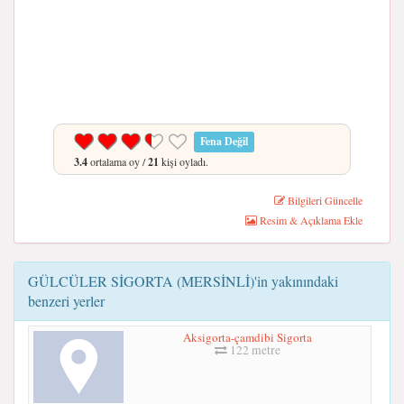
Fena Değil
3.4
ortalama oy /
21
kişi oyladı.
Bilgileri Güncelle
Resim & Açıklama Ekle
GÜLCÜLER SİGORTA (MERSİNLİ)'in yakınındaki
benzeri yerler
Aksigorta-çamdibi Sigorta
122 metre