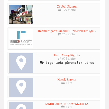
Zeybel Sigorta
179 metre
Renkli Sigorta Aracılık Hizmetleri Ltd.Şti....
265 metre
Halil Aksoy Sigorta
698 metre
Sigortada güvenilir adres
Koçak Sigorta
1 km
İZMİR ARAÇ KASKO SİGORTA
1 km