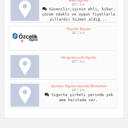
Batu Sigorta
2 km
Güvenilir,işinin ehli, kibar,
çözüm odakli ve uygun fiyatlarla
yillardir hizmet aldiğ...
Özçelik Sigorta
2 km
Aksigorta-yerli Sigorta
3 km
Ayazbey Sigorta Aracılık Hizmetleri
3 km
Sigorta şirketi yerinde yok
ama haritada var.