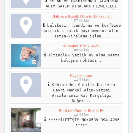
EMLAK VE GAYRİMENKUL ALANINDA
ALIM SATIM KIRALAMA HIZMETLERI
Balıkesir Kiralık Daireler-Dükkanlar
55 km
balıkesir ,bandırma ve körfezde
satılık kiralık gayrimenkul alım-
satım-kiralama işlem...
Altinoluk Yazlik Al-Sat
55 km
Altınoluk yazlık ev alma satma
buluşma noktası..
Kayalar inşaat
55 km
Sahibinden Satılık Daireler
Gayri Menkul Alım-Satımı
Arsalarınız Kat Karşılığı
Değer...
Balikesir Gunluk Kiralik Ev
55 km
*****İLETİŞİM NO:0539 394 4296
*****