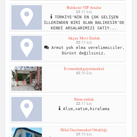
Balıkesir VIP Arsalar
55 km
TÜRKİYE'NİN EN ÇOK GELİŞEN
İLLERİNDEN BİRİ OLAN BALIKESİR'DE
KENDİ ARSALARIMIZI SATIY...
Akçay Mavi Emlak
55 km
Armut yok elma verelimmiciler.
Dürüst değilsiniz.
Evimemlakgayrimenkul
56 km
Sürat-emlak
57 km
Alım,satım,kiralama
Hilal Gayrimenkul Ortaklığı
58 km