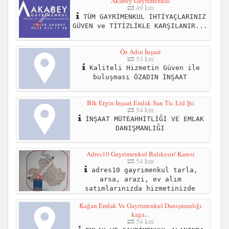
Akabey Gayrimenkul
49 km
TÜM GAYRİMENKUL İHTİYAÇLARINIZ
GÜVEN ve TİTİZLİKLE KARŞILANIR...
Öz Adın İnşaat
53 km
Kaliteli Hizmetin Güven ile
buluşması ÖZADIN İNŞAAT
Blk Ergin Inşaat Emlak San Tic Ltd Şti
54 km
İNŞAAT MÜTEAHHİTLİĞİ VE EMLAK
DANIŞMANLIĞI
Adres10 Gayrimenkul Balıkesir/ Karesi
54 km
adres10 gayrimenkul tarla,
arsa, arazi, ev alım
satımlarınızda hizmetinizde
Kağan Emlak Ve Gayrimenkul Danışmanlığı
kaga...
54 km