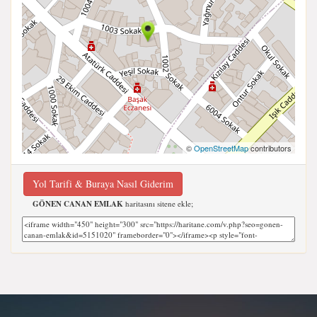
©
OpenStreetMap
contributors
Yol Tarifi & Buraya Nasıl Giderim
GÖNEN CANAN EMLAK
haritasını sitene ekle;