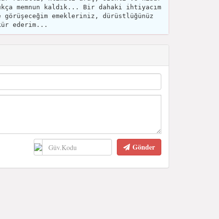
ukça memnun kaldık... Bir dahaki ihtiyacım
e görüşeceğim emekleriniz, dürüstlüğünüz
kür ederim...
Gönder