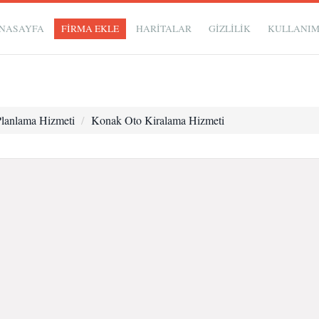
NASAYFA
FİRMA EKLE
HARİTALAR
GIZLILIK
KULLANI
lanlama Hizmeti
Konak Oto Kiralama Hizmeti