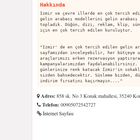
Hakkında
İzmir ve çevre illerde en çok tercih edi
gelin arabası modellerini gelin arabası 
topladık. Düğün, dizi, reklam, klip, sün
için en çok tercih edilen kuruluştur.
"İzmir' de en çok tercih edilen gelin ar
sayfamızdan inceleyebilir, her bütçeye u
araçlarımızı erken rezervasyon yaptırara
kampanyalarımızdan faydalanabilirsiniz. 
günlerinize renk katacak İzmir'in sokakl
sizden bahsedecektir. Süsleme bizden, dü
indirim fırsatını kaçırmayın...."
Adres:
858 sk. No 3 Konak mahallesi, 35240 Kon
Telefon:
00905072542727
İnternet Sayfası