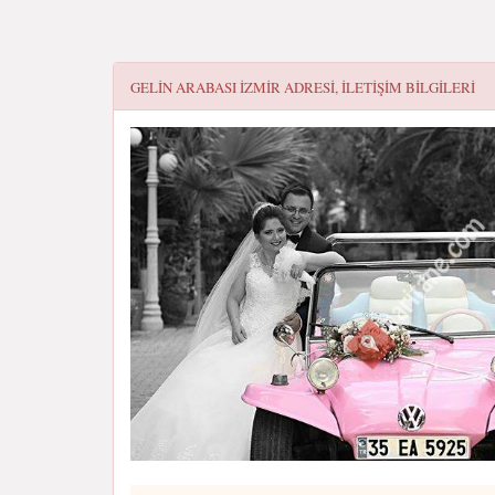
GELIN ARABASI IZMIR
ADRESI, ILETIŞIM BILGILERI