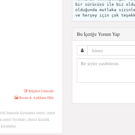
bir sürücüsü ile biz old
olduğunda mutlaka sizinl
ve herşey için çok teşek
Bu İçeriğe Yorum Yap
Bilgileri Güncelle
Resim & Açıklama Ekle
örlü limuzin kiralama izmir, izmir
 izmir fiyatları, duzce kiralik
ı kiralama