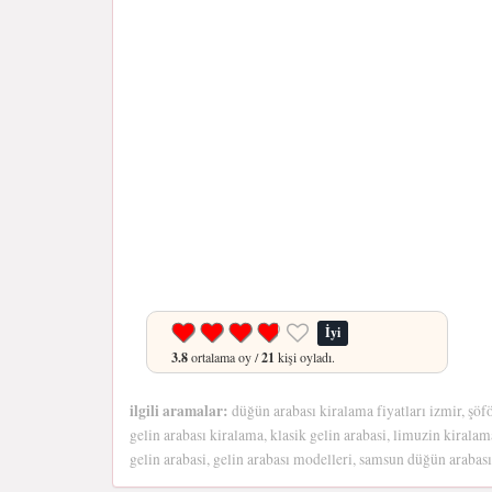
İyi
3.8
ortalama oy /
21
kişi oyladı.
ilgili aramalar:
düğün arabası kiralama fiyatları izmir, şöf
gelin arabası kiralama, klasik gelin arabasi, limuzin kiralama
gelin arabasi, gelin arabası modelleri, samsun düğün arabas