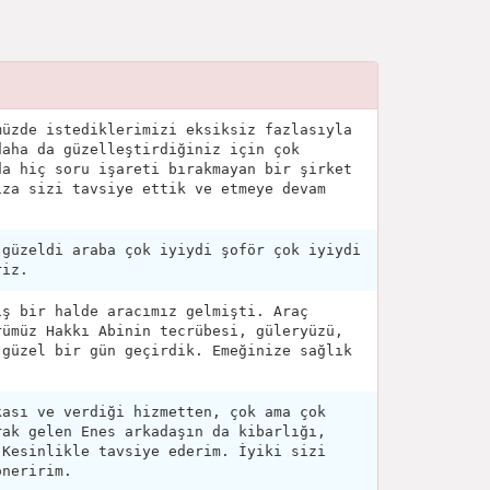
müzde istediklerimizi eksiksiz fazlasıyla
daha da güzelleştirdiğiniz için çok
da hiç soru işareti bırakmayan bir şirket
ıza sizi tavsiye ettik ve etmeye devam
 güzeldi araba çok iyiydi şoför çok iyiydi
riz.
iş bir halde aracımız gelmişti. Araç
rümüz Hakkı Abinin tecrübesi, güleryüzü,
 güzel bir gün geçirdik. Emeğinize sağlık
kası ve verdiği hizmetten, çok ama çok
rak gelen Enes arkadaşın da kibarlığı,
 Kesinlikle tavsiye ederim. İyiki sizi
öneririm.