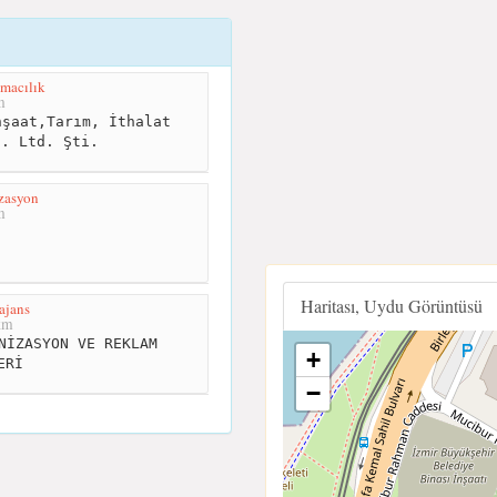
ımacılık
m
şaat,Tarım, İthalat
c. Ltd. Şti.
zasyon
m
Haritası, Uydu Görüntüsü
ajans
km
NİZASYON VE REKLAM
+
ERİ
−