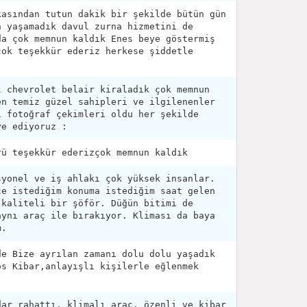
kasından tutun dakik bir şekilde bütün gün
n yaşamadık davul zurna hizmetini de
da çok memnun kaldık Enes beye göstermiş
çok teşekkür ederiz herkese şiddetle
l chevrolet belair kiraladık çok memnun
en temiz güzel sahipleri ve ilgilenenler
i fotoğraf çekimleri oldu her şekilde
ye ediyoruz :
rü teşekkür ederizçok memnun kaldık
syonel ve iş ahlakı çok yüksek insanlar.
ce istediğim konuma istediğim saat gelen
 kaliteli bir şöför. Düğün bitimi de
aynı araç ile bırakıyor. Kliması da baya
m.
de Bize ayrılan zamanı dolu dolu yaşadık
os Kibar,anlayışlı kişilerle eğlenmek
dar rahattı, klimalı araç, özenli ve kibar