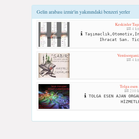
Gelin arabası izmir'in yakınındaki benzeri yerler
Keskinler Taş
4 k
Taşımaclık,Otomotiv,İn
İhracat San. Ti
Venüsorgani
4 k
Tolga esen 
210 
TOLGA ESEN AJAN ORGA
HİZMETL