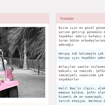
Yorumlar
Bizim için en güzel günü
yerine getirip günümüzü 
teşekkür ederiz kafamız 
Soran bütün arkadaşlarım
edeceğiz
Herşey tek kelimeyle çok
herşey için teşekkür ede
Anlaşılan saatte süslenm
bakımlı ve temizdi. Şöfö
samimiyeti sayesinde çok
teşekkürler
Halil Bey’in ilgisi, ala
memnun kaldım. Şoför ola
hizmeti de on numaraydı.
tercih etmişim. Herkese 