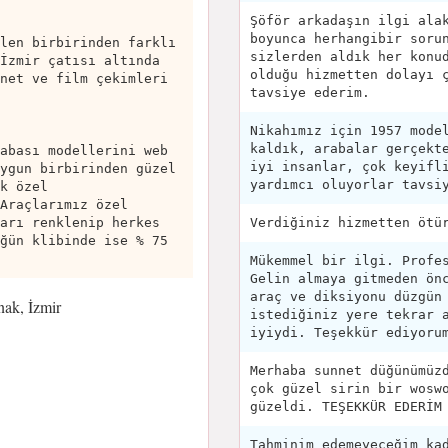
Şöför arkadaşın ilgi ala
boyunca herhangibir soru
len birbirinden farklı
sizlerden aldık her konu
İzmir çatısı altında
olduğu hizmetten dolayı 
net ve film çekimleri
tavsiye ederim.
Nikahımız için 1957 mode
kaldık, arabalar gerçekt
abası modellerini web
iyi insanlar, çok keyifl
ygun birbirinden güzel
yardımcı oluyorlar tavsi
k özel
Araçlarımız özel
Verdiğiniz hizmetten ötü
arı renklenip herkes
ğün klibinde ise % 75
Mükemmel bir ilgi. Profe
Gelin almaya gitmeden ön
araç ve diksiyonu düzgün
ak, İzmir
istediğiniz yere tekrar 
iyiydi. Teşekkür ediyoru
Merhaba sunnet düğünümüz
çok güzel sirin bir wosw
güzeldi. TEŞEKKÜR EDERİM
Tahminim edemeyeceğim ka