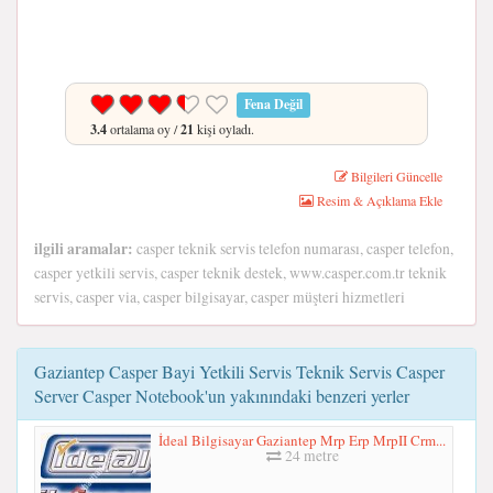
Fena Değil
3.4
ortalama oy /
21
kişi oyladı.
Bilgileri Güncelle
Resim & Açıklama Ekle
ilgili aramalar:
casper teknik servis telefon numarası, casper telefon,
casper yetkili servis, casper teknik destek, www.casper.com.tr teknik
servis, casper via, casper bilgisayar, casper müşteri hizmetleri
Gaziantep Casper Bayi Yetkili Servis Teknik Servis Casper
Server Casper Notebook'un yakınındaki benzeri yerler
İdeal Bilgisayar Gaziantep Mrp Erp MrpII Crm...
24 metre