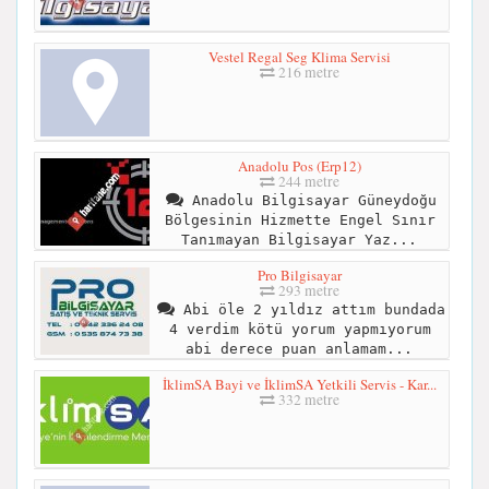
Vestel Regal Seg Klima Servisi
216 metre
Anadolu Pos (Erp12)
244 metre
Anadolu Bilgisayar Güneydoğu
Bölgesinin Hizmette Engel Sınır
Tanımayan Bilgisayar Yaz...
Pro Bilgisayar
293 metre
Abi öle 2 yıldız attım bundada
4 verdim kötü yorum yapmıyorum
abi derece puan anlamam...
İklimSA Bayi ve İklimSA Yetkili Servis - Kar...
332 metre