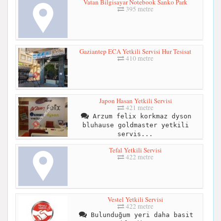
Vatan Bilgisayar Notebook Sanko Park
395 metre
Gaziantep ECA Yetkili Servisi Hur Tesisat
410 metre
Japon Hasan Yetkili Servisi
421 metre
Arzum felix korkmaz dyson
bluhause goldmaster yetkili
servis...
Tefal Yetkili Servisi
422 metre
Vestel Yetkili Servisi
422 metre
Bulunduğum yeri daha basit