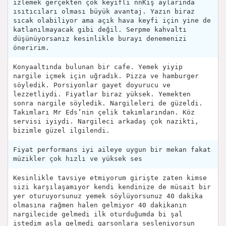
izlemek gerçekten çok keyifli nnKış aylarında
ısıtıcıları olması büyük avantaj. Yazın biraz
sıcak olabiliyor ama açık hava keyfi için yine de
katlanılmayacak gibi değil. Serpme kahvaltı
düşünüyorsanız kesinlikle burayı denemenizi
öneririm.
Konyaaltında bulunan bir cafe. Yemek yiyip
nargile içmek için uğradık. Pizza ve hamburger
söyledik. Porsiyonlar gayet doyurucu ve
lezzetliydi. Fiyatlar biraz yüksek. Yemekten
sonra nargile söyledik. Nargileleri de güzeldi.
Takımları Mr Eds’nin çelik takımlarından. Köz
servisi iyiydi. Nargileci arkadaş çok nazikti,
bizimle güzel ilgilendi.
Fiyat performans iyi aileye uygun bir mekan fakat
müzikler çok hızlı ve yüksek ses
Kesinlikle tavsiye etmiyorum girişte zaten kimse
sizi karşılaşamıyor kendi kendinize de müsait bir
yer oturuyorsunuz yemek söylüyorsunuz 40 dakika
olmasına rağmen halen gelmiyor 40 dakikanın
nargilecide gelmedi ilk oturduğumda bi şal
istedim asla gelmedi garsonlara sesleniyorsun