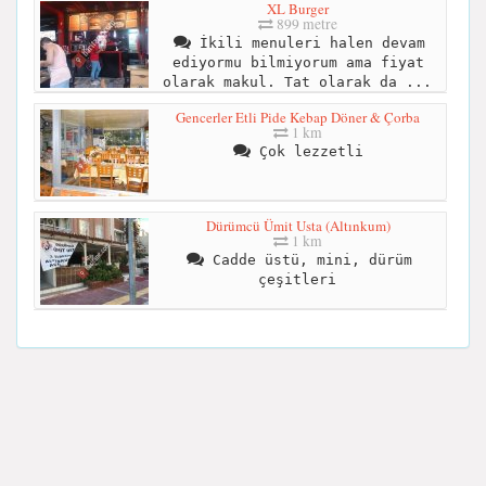
XL Burger
899 metre
İkili menuleri halen devam
ediyormu bilmiyorum ama fiyat
olarak makul. Tat olarak da ...
Gencerler Etli Pide Kebap Döner & Çorba
1 km
Çok lezzetli
Dürümcü Ümit Usta (Altınkum)
1 km
Cadde üstü, mini, dürüm
çeşitleri