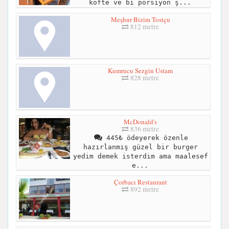
köfte ve bi porsiyon ş...
Meşhur Bizim Tostçu
812 metre
Kumrucu Sezgin Ustam
828 metre
McDonald's
836 metre
445₺ ödeyerek özenle
hazırlanmış güzel bir burger
yedim demek isterdim ama maalesef
e...
Çorbacı Restaurant
892 metre