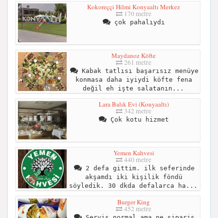
Kokoreççi Hilmi Konyaaltı Merkez
170 metre
çok pahalıydı
Maydanoz Köfte
261 metre
Kabak tatlısı başarısız menüye
konmasa daha iyiydi köfte fena
değil eh işte salatanın...
Lara Balık Evi (Konyaaltı)
342 metre
Çok kotu hizmet
Yemen Kahvesi
440 metre
2 defa gittim. ilk seferinde
akşamdı iki kişilik föndü
söyledik. 30 dkda defalarca ha...
Burger King
452 metre
Servis normal ama ne sipariş