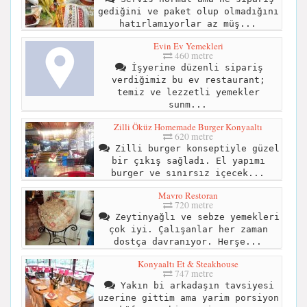
gediğini ve paket olup olmadığını
hatırlamıyorlar az müş...
Evin Ev Yemekleri
460 metre
İşyerine düzenli sipariş
verdiğimiz bu ev restaurant;
temiz ve lezzetli yemekler
sunm...
Zilli Öküz Homemade Burger Konyaaltı
620 metre
Zilli burger konseptiyle güzel
bir çıkış sağladı. El yapımı
burger ve sınırsız içecek...
Mavro Restoran
720 metre
Zeytinyağlı ve sebze yemekleri
çok iyi. Çalışanlar her zaman
dostça davranıyor. Herşe...
Konyaaltı Et & Steakhouse
747 metre
Yakın bi arkadaşın tavsiyesi
uzerine gittim ama yarim porsiyon