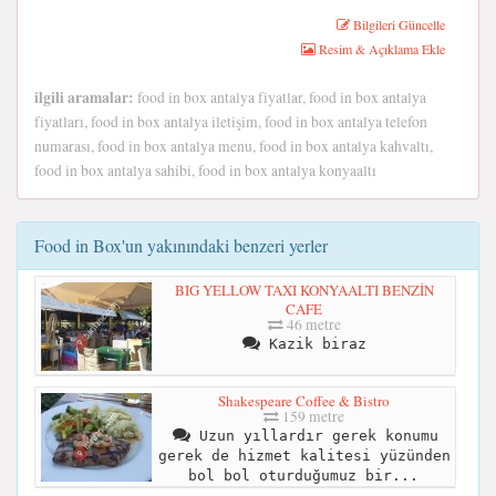
Bilgileri Güncelle
Resim & Açıklama Ekle
ilgili aramalar:
food in box antalya fiyatlar, food in box antalya
fiyatları, food in box antalya iletişim, food in box antalya telefon
numarası, food in box antalya menu, food in box antalya kahvaltı,
food in box antalya sahibi, food in box antalya konyaaltı
Food in Box'un yakınındaki benzeri yerler
BIG YELLOW TAXI KONYAALTI BENZİN
CAFE
46 metre
Kazik biraz
Shakespeare Coffee & Bistro
159 metre
Uzun yıllardır gerek konumu
gerek de hizmet kalitesi yüzünden
bol bol oturduğumuz bir...