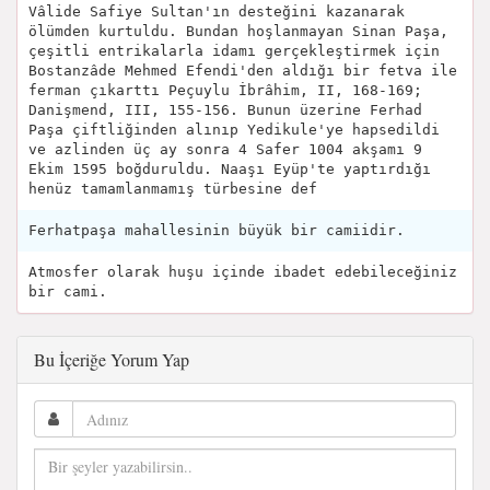
Vâlide Safiye Sultan'ın desteğini kazanarak
ölümden kurtuldu. Bundan hoşlanmayan Sinan Paşa,
çeşitli entrikalarla idamı gerçekleştirmek için
Bostanzâde Mehmed Efendi'den aldığı bir fetva ile
ferman çıkarttı Peçuylu İbrâhim, II, 168-169;
Danişmend, III, 155-156. Bunun üzerine Ferhad
Paşa çiftliğinden alınıp Yedikule'ye hapsedildi
ve azlinden üç ay sonra 4 Safer 1004 akşamı 9
Ekim 1595 boğduruldu. Naaşı Eyüp'te yaptırdığı
henüz tamamlanmamış türbesine def
Ferhatpaşa mahallesinin büyük bir camiidir.
Atmosfer olarak huşu içinde ibadet edebileceğiniz
bir cami.
Bu İçeriğe Yorum Yap