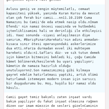
Avlusu geniş ve zengin müştemilatlı, cemaat
kapasitesi yüksek, yanında Kuran Kursu da mevcut
olan çok ferah bir camii...nn11.10.2109 Cuma
Namazını bu Camii'de eda etmek nasip oldu.nİmam
Efendi' nin namaz öncesi vaazında ve hutbedeki
içtenliklisamimi hali ve derinliği ile etkileyici
idi. Vaaz sonunda -siyasi anlaşılmasın diye
sanırım, #BarışPınarıHarekatı'nın adını anmadan-
kısaca sınır ötesi operasyondaki askerlerimize
dua etti.nFarza durmadan evvel iki muhteşem
hareketi oldu:n1.Safları düz- ve sık tutun demek
için kâmetin bitmesini bekledi ki, çoğu Camide
kâmet bölünerek/kesilerek bu uyarı yapılıyor;
kâmetin de namaza hazırlık olduğu
unutuluyornn2.Son namazımızmış gibi kılmaya
gayret edelim hatırlatması yaptıki, artık ölümü
hatırlamak istemeyen modern insan için sarsıcı
bir duygudurumu bu. Hoş, huşûlu bir namaz oldu
hâsılı.
Camii gayet temiz bakımlı zaten inşaat vardı
bakım yapılıyor du fakat inşaat olmasına rağmen
düzen var imam müezzin de sesleri güzelnCaminin