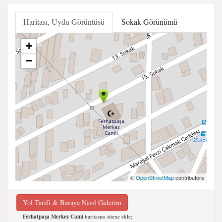
Haritası, Uydu Görüntüsü
Sokak Görünümü
+
−
©
OpenStreetMap
contributors
Yol Tarifi & Buraya Nasıl Giderim
Ferhatpaşa Merkez Cami
haritasını sitene ekle;