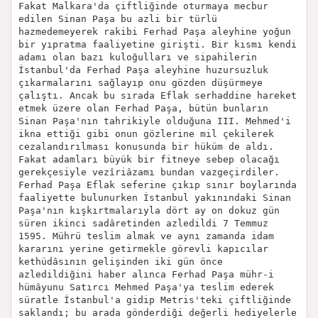
Fakat Malkara'da çiftliğinde oturmaya mecbur
edilen Sinan Paşa bu azli bir türlü
hazmedemeyerek rakibi Ferhad Paşa aleyhine yoğun
bir yıpratma faaliyetine girişti. Bir kısmı kendi
adamı olan bazı kuloğulları ve sipahilerin
İstanbul'da Ferhad Paşa aleyhine huzursuzluk
çıkarmalarını sağlayıp onu gözden düşürmeye
çalıştı. Ancak bu sırada Eflak serhaddine hareket
etmek üzere olan Ferhad Paşa, bütün bunların
Sinan Paşa'nın tahrikiyle olduğuna III. Mehmed'i
ikna ettiği gibi onun gözlerine mil çekilerek
cezalandırılması konusunda bir hüküm de aldı.
Fakat adamları büyük bir fitneye sebep olacağı
gerekçesiyle vezîriâzamı bundan vazgeçirdiler.
Ferhad Paşa Eflak seferine çıkıp sınır boylarında
faaliyette bulunurken İstanbul yakınındaki Sinan
Paşa'nın kışkırtmalarıyla dört ay on dokuz gün
süren ikinci sadâretinden azledildi 7 Temmuz
1595. Mührü teslim almak ve aynı zamanda idam
kararını yerine getirmekle görevli kapıcılar
kethüdâsının gelişinden iki gün önce
azledildiğini haber alınca Ferhad Paşa mühr-i
hümâyunu Satırcı Mehmed Paşa'ya teslim ederek
süratle İstanbul'a gidip Metris'teki çiftliğinde
saklandı; bu arada gönderdiği değerli hediyelerle