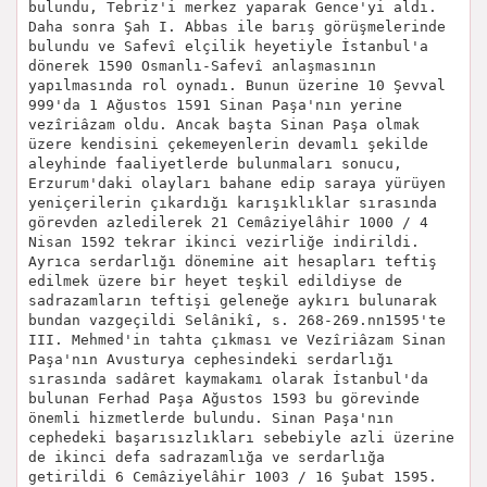
bulundu, Tebriz'i merkez yaparak Gence'yi aldı.
Daha sonra Şah I. Abbas ile barış görüşmelerinde
bulundu ve Safevî elçilik heyetiyle İstanbul'a
dönerek 1590 Osmanlı-Safevî anlaşmasının
yapılmasında rol oynadı. Bunun üzerine 10 Şevval
999'da 1 Ağustos 1591 Sinan Paşa'nın yerine
vezîriâzam oldu. Ancak başta Sinan Paşa olmak
üzere kendisini çekemeyenlerin devamlı şekilde
aleyhinde faaliyetlerde bulunmaları sonucu,
Erzurum'daki olayları bahane edip saraya yürüyen
yeniçerilerin çıkardığı karışıklıklar sırasında
görevden azledilerek 21 Cemâziyelâhir 1000 / 4
Nisan 1592 tekrar ikinci vezirliğe indirildi.
Ayrıca serdarlığı dönemine ait hesapları teftiş
edilmek üzere bir heyet teşkil edildiyse de
sadrazamların teftişi geleneğe aykırı bulunarak
bundan vazgeçildi Selânikî, s. 268-269.nn1595'te
III. Mehmed'in tahta çıkması ve Vezîriâzam Sinan
Paşa'nın Avusturya cephesindeki serdarlığı
sırasında sadâret kaymakamı olarak İstanbul'da
bulunan Ferhad Paşa Ağustos 1593 bu görevinde
önemli hizmetlerde bulundu. Sinan Paşa'nın
cephedeki başarısızlıkları sebebiyle azli üzerine
de ikinci defa sadrazamlığa ve serdarlığa
getirildi 6 Cemâziyelâhir 1003 / 16 Şubat 1595.