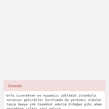
Yorumlar
Urfa siverekten ev eşyamızı yükledik istanbula
sorunsuz getirdiler kurulumda da yardımcı oldular
tayip beeye çok teşekkür ederim Erdoğan gibi adam
gerçekten işleri rast gelsin