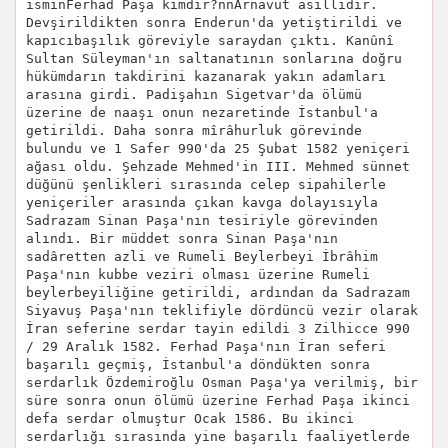
isminFerhad Paşa kimdir?nnArnavut asıllıdır.
Devşirildikten sonra Enderun'da yetiştirildi ve
kapıcıbaşılık göreviyle saraydan çıktı. Kanûnî
Sultan Süleyman'ın saltanatının sonlarına doğru
hükümdarın takdirini kazanarak yakın adamları
arasına girdi. Padişahın Sigetvar'da ölümü
üzerine de naaşı onun nezaretinde İstanbul'a
getirildi. Daha sonra mîrâhurluk görevinde
bulundu ve 1 Safer 990'da 25 Şubat 1582 yeniçeri
ağası oldu. Şehzade Mehmed'in III. Mehmed sünnet
düğünü şenlikleri sırasında celep sipahilerle
yeniçeriler arasında çıkan kavga dolayısıyla
Sadrazam Sinan Paşa'nın tesiriyle görevinden
alındı. Bir müddet sonra Sinan Paşa'nın
sadâretten azli ve Rumeli Beylerbeyi İbrâhim
Paşa'nın kubbe veziri olması üzerine Rumeli
beylerbeyiliğine getirildi, ardından da Sadrazam
Siyavuş Paşa'nın teklifiyle dördüncü vezir olarak
İran seferine serdar tayin edildi 3 Zilhicce 990
/ 29 Aralık 1582. Ferhad Paşa'nın İran seferi
başarılı geçmiş, İstanbul'a döndükten sonra
serdarlık Özdemiroğlu Osman Paşa'ya verilmiş, bir
süre sonra onun ölümü üzerine Ferhad Paşa ikinci
defa serdar olmuştur Ocak 1586. Bu ikinci
serdarlığı sırasında yine başarılı faaliyetlerde