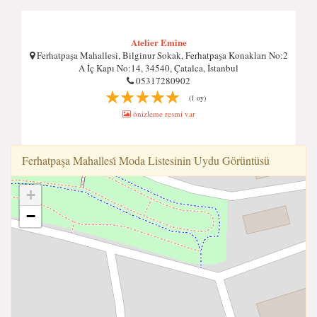
Atelier Emine
Ferhatpaşa Mahallesi, Bilginur Sokak, Ferhatpaşa Konakları No:2
A İç Kapı No:14, 34540, Çatalca, İstanbul
05317280902
(1 oy)
önizleme resmi var
Ferhatpaşa Mahallesi̇̇ Moda Listesinin Uydu Görüntüsü
+
−