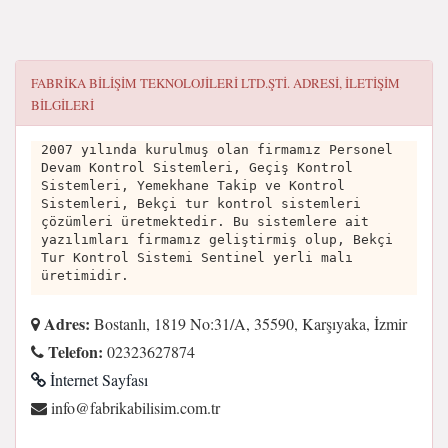
FABRIKA BILIŞIM TEKNOLOJILERI LTD.ŞTI.
ADRESI, ILETIŞIM
BILGILERI
2007 yılında kurulmuş olan firmamız Personel
Devam Kontrol Sistemleri, Geçiş Kontrol
Sistemleri, Yemekhane Takip ve Kontrol
Sistemleri, Bekçi tur kontrol sistemleri
çözümleri üretmektedir. Bu sistemlere ait
yazılımları firmamız geliştirmiş olup, Bekçi
Tur Kontrol Sistemi Sentinel yerli malı
üretimidir.
Adres:
Bostanlı, 1819 No:31/A, 35590, Karşıyaka, İzmir
Telefon:
02323627874
İnternet Sayfası
rt.moc.misilibakirbaf@ofni