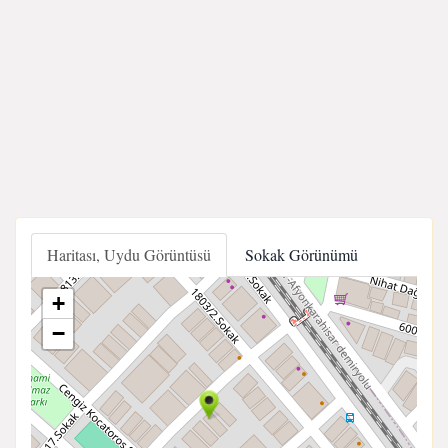
Haritası, Uydu Görüntüsü
Sokak Görünümü
+
−