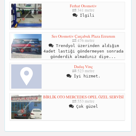
Ferhat Otomotiv
341 metre
İlgili
Ses Otomotiv Çarçabuk Plaza Erzurum
476 metre
Trendyol üzerinden aldığım
4adet lastiği göndermeyen sonrada
gönderdik almadınız diye...
Dadaş Vinç
523 metre
İyi hizmet.
BİRLİK OTO MERCEDES OPEL ÖZEL SERVİSİ
553 metre
Çok güzel