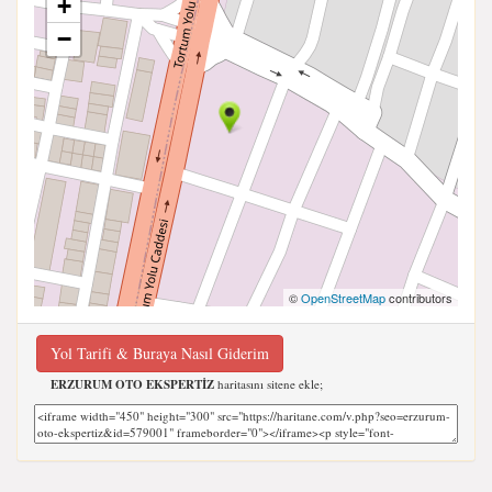
+
−
©
OpenStreetMap
contributors
Yol Tarifi & Buraya Nasıl Giderim
ERZURUM OTO EKSPERTİZ
haritasını sitene ekle;