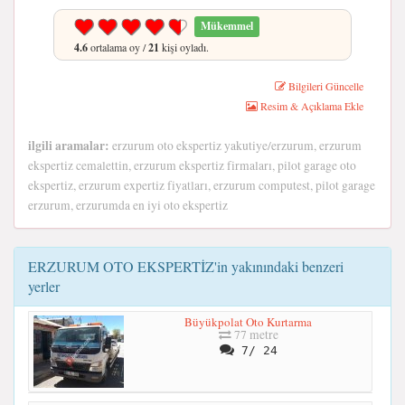
Mükemmel
4.6
ortalama oy /
21
kişi oyladı.
Bilgileri Güncelle
Resim & Açıklama Ekle
ilgili aramalar:
erzurum oto ekspertiz yakutiye/erzurum, erzurum
ekspertiz cemalettin, erzurum ekspertiz firmaları, pilot garage oto
ekspertiz, erzurum expertiz fiyatları, erzurum computest, pilot garage
erzurum, erzurumda en iyi oto ekspertiz
ERZURUM OTO EKSPERTİZ'in yakınındaki benzeri
yerler
Büyükpolat Oto Kurtarma
77 metre
7/ 24