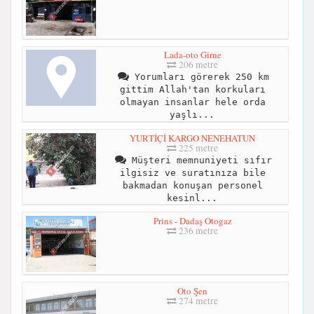
Lada-oto Girne
206 metre
Yorumları görerek 250 km
gittim Allah'tan korkuları
olmayan insanlar hele orda
yaşlı...
YURTİÇİ KARGO NENEHATUN
225 metre
Müşteri memnuniyeti sıfır
ilgisiz ve suratınıza bile
bakmadan konuşan personel
kesinl...
Prins - Dadaş Otogaz
236 metre
Oto Şen
274 metre