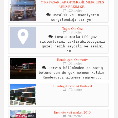
OTO YAŞARLAR OTOMOBİL MERCEDES
BENZ BAKIM SE...
120 metre
Ustalık ve İnsaniyetin
sergilendiği bir yer
Tuğra Oto Gaz
148 metre
Lovato marka LPG gaz
sistemlerini taktirabileceginiz
güzel nezih saygılı ve samimi
in...
Honda-çebi Otomotiv
151 metre
Servis bölümünden de satış
bölümünden de çok memnun kaldım.
Randevusuz gitmeme rağmen...
Kuzulugil Civata&Hırdavat
172 metre
Eren oto yağ market 2013
202 metre