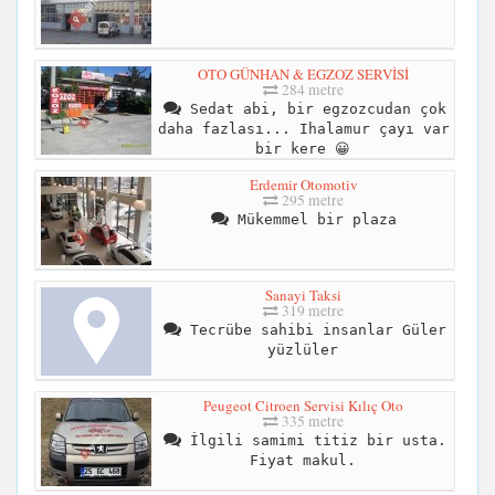
OTO GÜNHAN & EGZOZ SERVİSİ
284 metre
Sedat abi, bir egzozcudan çok
daha fazlası... Ihalamur çayı var
bir kere 😀
Erdemir Otomotiv
295 metre
Mükemmel bir plaza
Sanayi Taksi
319 metre
Tecrübe sahibi insanlar Güler
yüzlüler
Peugeot Citroen Servisi Kılıç Oto
335 metre
İlgili samimi titiz bir usta.
Fiyat makul.