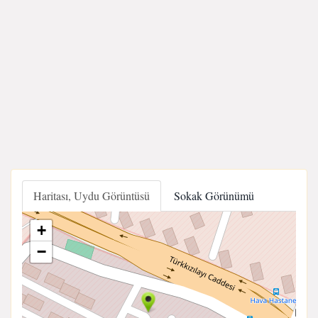
Haritası, Uydu Görüntüsü
Sokak Görünümü
+
−