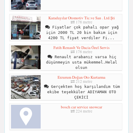
Karadayılar Otomotiv Tic.ve San . Ltd.Şti
178 metre
Fiyatlar çok pahalı opar yağ
için 2000 TL 20 bin bakım için
4200 TL fiyat verdiler Fi...
Fatih Renault Ve Dacia Özel Servis
178 metre
Renault arabanız varsa hiç
düşünmeyin usta mükemmel.Helal
olsun
Erzurum Doğan Oto Kurtarma
212 metre
Gerçekten hoş karşılandım tüm
ekibe teşekküler ADIYAMAN OTO
ÇEKİCİ
bosch car service snowcar
224 metre