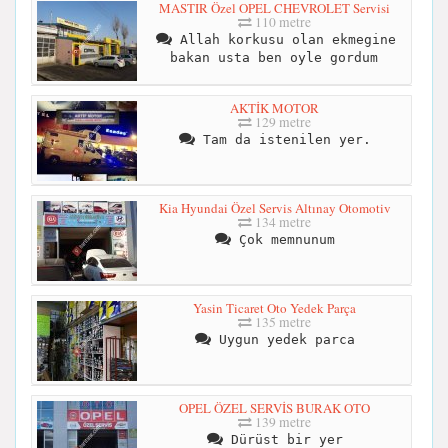
MASTIR Özel OPEL CHEVROLET Servisi
110 metre
Allah korkusu olan ekmegine
bakan usta ben oyle gordum
AKTİK MOTOR
129 metre
Tam da istenilen yer.
Kia Hyundai Özel Servis Altınay Otomotiv
134 metre
Çok memnunum
Yasin Ticaret Oto Yedek Parça
135 metre
Uygun yedek parca
OPEL ÖZEL SERVİS BURAK OTO
139 metre
Dürüst bir yer