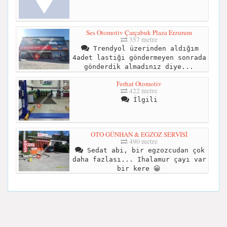
Ses Otomotiv Çarçabuk Plaza Erzurum
357 metre
Trendyol üzerinden aldığım
4adet lastiği göndermeyen sonrada
gönderdik almadınız diye...
Ferhat Otomotiv
422 metre
İlgili
OTO GÜNHAN & EGZOZ SERVİSİ
490 metre
Sedat abi, bir egzozcudan çok
daha fazlası... Ihalamur çayı var
bir kere 😀