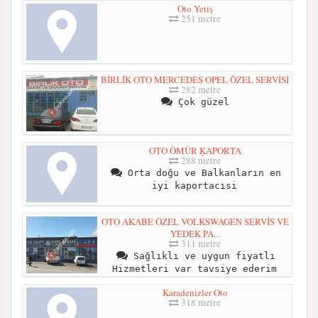
Oto Yetiş
251 metre
BİRLİK OTO MERCEDES OPEL ÖZEL SERVİSİ
282 metre
Çok güzel
OTO ÖMÜR ĶAPORTA
288 metre
Orta doğu ve Balkanların en
iyi kaportacısi
OTO AKABE ÖZEL VOLKSWAGEN SERVİS VE
YEDEK PA...
311 metre
Sağlıklı ve uygun fiyatlı
Hizmetleri var tavsiye ederim
Karadenizler Oto
318 metre