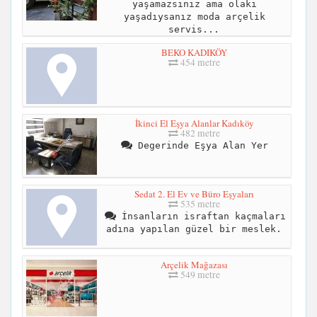
yaşamazsiniz ama olaki
yaşadıysanız moda arçelik
servis...
BEKO KADIKÖY
454 metre
İkinci El Eşya Alanlar Kadıköy
482 metre
Degerinde Eşya Alan Yer
Sedat 2. El Ev ve Büro Eşyaları
535 metre
İnsanların israftan kaçmaları
adına yapılan güzel bir meslek.
Arçelik Mağazası
549 metre