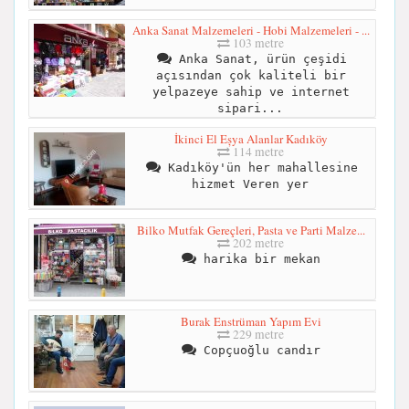
Anka Sanat Malzemeleri - Hobi Malzemeleri - ...
103 metre
Anka Sanat, ürün çeşidi
açısından çok kaliteli bir
yelpazeye sahip ve internet
sipari...
İkinci El Eșya Alanlar Kadıköy
114 metre
Kadıköy'ün her mahallesine
hizmet Veren yer
Bilko Mutfak Gereçleri, Pasta ve Parti Malze...
202 metre
harika bir mekan
Burak Enstrüman Yapım Evi
229 metre
Copçuoğlu candır