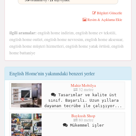
Bilgileri Güncelle
Resim & Açıklama Ekle
ilgili aramalar:
english home indirim, english home ev tekstili,
english home outlet, english home nevresim, english home aksesuar,
english home müşteri hizmetleri, english home yatak örtüsü, english
home battaniye
English Home'nin yakınındaki benzeri yerler
Mahir Mobilya
32 metre
Tasarımlar ve kalite üst
sınıf. Başarılı. Uzun yıllara
dayanan tecrübe ile çalışıyor...
Baykush Shop
80 metre
Mükemmel işler