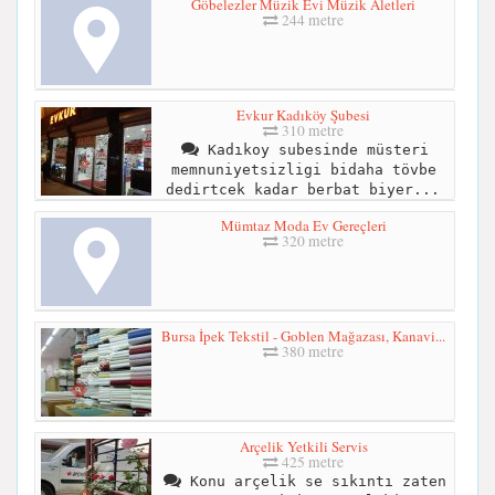
Göbelezler Müzik Evi Müzik Aletleri
244 metre
Evkur Kadıköy Şubesi
310 metre
Kadıkoy subesinde müsteri
memnuniyetsizligi bidaha tövbe
dedirtcek kadar berbat biyer...
Mümtaz Moda Ev Gereçleri
320 metre
Bursa İpek Tekstil - Goblen Mağazası, Kanavi...
380 metre
Arçelik Yetkili Servis
425 metre
Konu arçelik se sıkıntı zaten