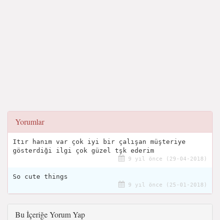
Yorumlar
Itır hanım var çok iyi bir çalışan müşteriye
gösterdiği ilgi çok güzel tşk ederim
9 yıl önce (29-04-2018)
So cute things
9 yıl önce (25-01-2018)
Bu İçeriğe Yorum Yap