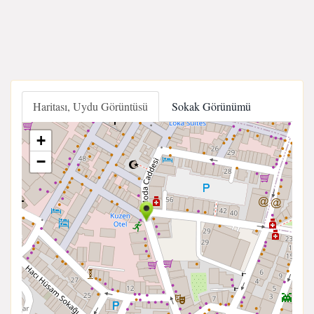
Haritası, Uydu Görüntüsü
Sokak Görünümü
+
−