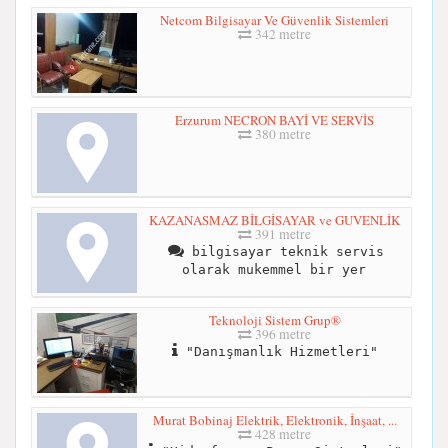
Netcom Bilgisayar Ve Güvenlik Sistemleri
342 metre
Erzurum NECRON BAYİ VE SERVİS
380 metre
KAZANASMAZ BİLGİSAYAR ve GUVENLİK
391 metre
bilgisayar teknik servis
olarak mukemmel bir yer
Teknoloji Sistem Grup®
396 metre
"Danışmanlık Hizmetleri"
Murat Bobinaj Elektrik, Elektronik, İnşaat, ...
428 metre