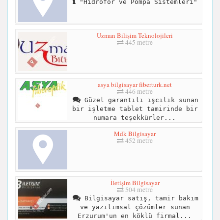
"Hidrofor ve Pompa Sistemleri"
Uzman Bilişim Teknolojileri
445 metre
asya bilgisayar fiberturk.net
446 metre
Güzel garantili işcilik sunan
bir işletme tablet tamirinde bir
numara teşekkürler...
Mdk Bilgisayar
452 metre
İletişim Bilgisayar
504 metre
Bilgisayar satış, tamir bakım
ve yazılımsal çözümler sunan
Erzurum'un en köklü firmal...