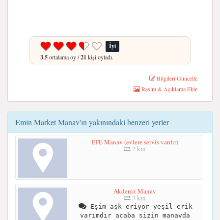
İyi
3.5
ortalama oy /
21
kişi oyladı.
Bilgileri Güncelle
Resim & Açıklama Ekle
Emin Market Manav'ın yakınındaki benzeri yerler
EFE Manav (evlere servis vardır)
2 km
Akdeniz Manav
3 km
Eşim aşk eriyor yeşil erik
varımdır acaba sizin manavda