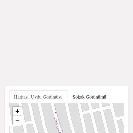
Haritası, Uydu Görüntüsü
Sokak Görünümü
+
−