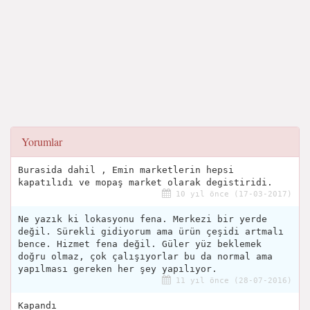
Yorumlar
Burasida dahil , Emin marketlerin hepsi
kapatılıdı ve mopaş market olarak degistiridi.
10 yıl önce (17-03-2017)
Ne yazık ki lokasyonu fena. Merkezi bir yerde
değil. Sürekli gidiyorum ama ürün çeşidi artmalı
bence. Hizmet fena değil. Güler yüz beklemek
doğru olmaz, çok çalışıyorlar bu da normal ama
yapılması gereken her şey yapılıyor.
11 yıl önce (28-07-2016)
Kapandı