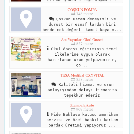
COŞKUN POMPA
748 metre
Çoskun ustam deneyimli ve
dürüst bir esnaf lardan biri
bende cok değerli kamil kaya v...
Ata Yayınları Okul Öncesi
837 metre
Okul öncesi eğitiminin temel
ilkelerine uygun olarak
hazırlanan ürün yelpazemizin,
ço...
TESA Medikal-OXYVITAL
858 metre
Kaliteli hizmet ve ürün
anlayışından dolayı firmanıza
teşekkür ederiz
Ztambalajkutu
907 metre
Pide Baklava kutusu amerikan
servisi ve özel baskılı karton
bardak üretimi yapıyoruz ...