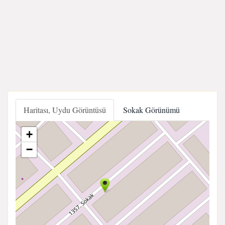
Haritası, Uydu Görüntüsü
Sokak Görünümü
+
−