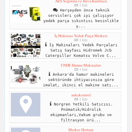
AES Soğutma ve Hava Kurutucu
1 km
Herşeyden önce teknik
servisleri çok iyi çalışıyor
yedek parça sıkıntısı kesinlikle
y...
İş Makinası Yedek Parça Merkezi
1 km
İş Makinaları Yedek Parçaları
Satış Sayfası Hidromek Jcb
Caterpillar Komatsu Volvo C...
UNDE Hamur Makinaları
1 km
Ankara'da hamur makineleri
sektöründe ihtiyacınıza göre
imalat, ikinci el makine satı...
ankakontrol
1 km
Norgren Yetkili Satıcısı.
Pnömatik/Hidrolik
ekipmanları,Vakum grubu ve
filtrasyon ürü...
Merkez Hortum