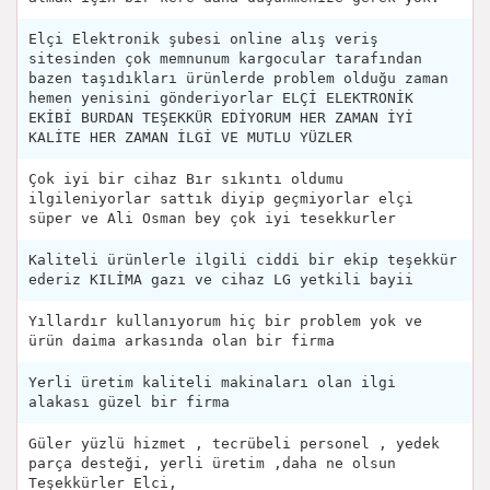
Elçi Elektronik şubesi online alış veriş
sitesinden çok memnunum kargocular tarafından
bazen taşıdıkları ürünlerde problem olduğu zaman
hemen yenisini gönderiyorlar ELÇİ ELEKTRONİK
EKİBİ BURDAN TEŞEKKÜR EDİYORUM HER ZAMAN İYİ
KALİTE HER ZAMAN İLGİ VE MUTLU YÜZLER
Çok iyi bir cihaz Bır sıkıntı oldumu
ilgileniyorlar sattık diyip geçmiyorlar elçi
süper ve Ali Osman bey çok iyi tesekkurler
Kaliteli ürünlerle ilgili ciddi bir ekip teşekkür
ederiz KILİMA gazı ve cihaz LG yetkili bayii
Yıllardır kullanıyorum hiç bir problem yok ve
ürün daima arkasında olan bir firma
Yerli üretim kaliteli makinaları olan ilgi
alakası güzel bir firma
Güler yüzlü hizmet , tecrübeli personel , yedek
parça desteği, yerli üretim ,daha ne olsun
Teşekkürler Elci,