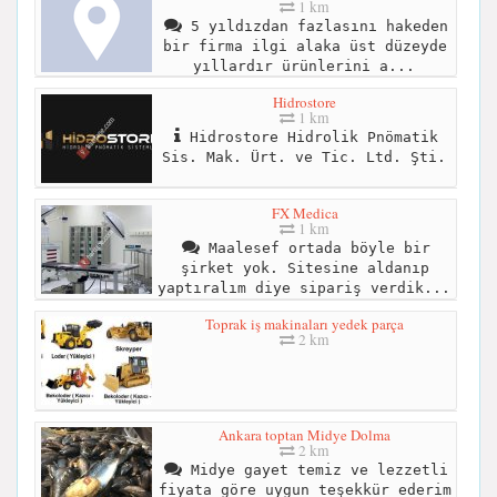
1 km
5 yıldızdan fazlasını hakeden
bir firma ilgi alaka üst düzeyde
yıllardır ürünlerini a...
Hidrostore
1 km
Hidrostore Hidrolik Pnömatik
Sis. Mak. Ürt. ve Tic. Ltd. Şti.
FX Medica
1 km
Maalesef ortada böyle bir
şirket yok. Sitesine aldanıp
yaptıralım diye sipariş verdik...
Toprak iş makinaları yedek parça
2 km
Ankara toptan Midye Dolma
2 km
Midye gayet temiz ve lezzetli
fiyata göre uygun teşekkür ederim