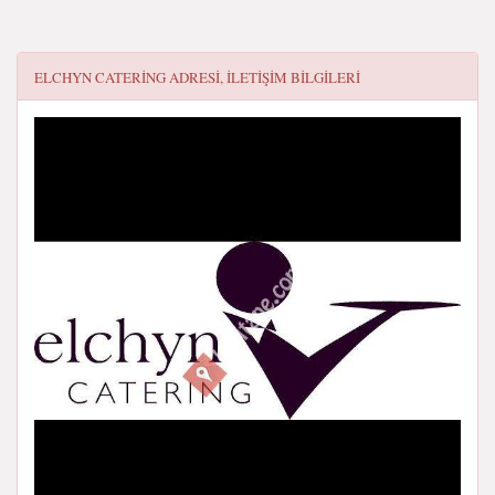
ELCHYN CATERING
ADRESI, ILETIŞIM BILGILERI