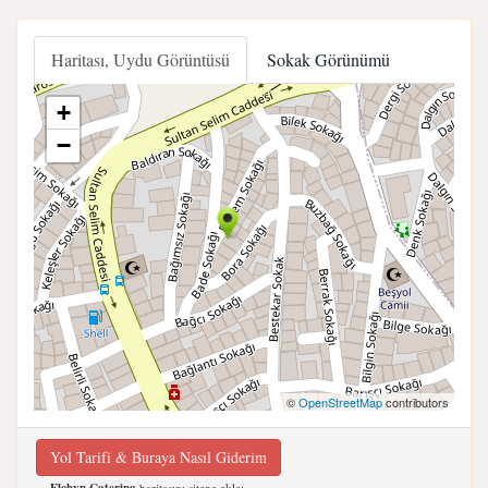
Haritası, Uydu Görüntüsü
Sokak Görünümü
+
−
©
OpenStreetMap
contributors
Yol Tarifi & Buraya Nasıl Giderim
haritasını sitene ekle;