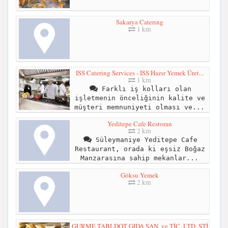
Sakarya Caterıng
1 km
ISS Catering Services - ISS Hazır Yemek Üret...
1 km
Farklı iş kolları olan
işletmenin önceliğinin kalite ve
müşteri memnuniyeti olması ve...
Yeditepe Cafe Restoran
2 km
Süleymaniye Yeditepe Cafe
Restaurant, orada ki eşsiz Boğaz
Manzarasına sahip mekanlar...
Göksu Yemek
2 km
GURME TABLDOT GIDA SAN. ve TİC. LTD. ŞTİ