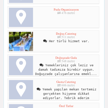
Fuda Organizasyon
476 metre
Doğuş Catering
511 metre
Her türlü hizmet var.
Doğuşzade Gıda
548 metre
Yemekleriniz çok leziz ve
damak tadımıza birebir uygun.
Doğuşzade çalışanlarına emekl...
Gusta Catering
606 metre
Yemek yapılan mekan tertemiz
gerçekten hijyene dikkat
ediyorlar. Tebrik ederim
Özel Tatlar