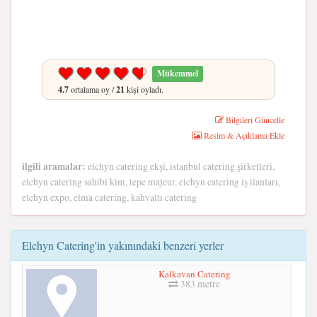
Mükemmel
4.7
ortalama oy /
21
kişi oyladı.
Bilgileri Güncelle
Resim & Açıklama Ekle
ilgili aramalar:
elchyn catering ekşi, istanbul catering şirketleri,
elchyn catering sahibi kim, tepe majeur, elchyn catering iş ilanları,
elchyn expo, elma catering, kahvaltı catering
Elchyn Catering'in yakınındaki benzeri yerler
Kalkavan Catering
383 metre