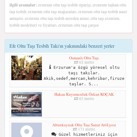
ilgili aramalar:
erzurum oltu taşı tesbih siparişi, erzurum taşhan oltu
taşı tesbih, erzurum oltu taşı mağazaları, erzurum oltu taşı tesbih nasıl
anlaşılır, erzurum oltu taşı tesbih nereden alınır, oltu taşı erzurum,
tesbih modelleri ve fiyatları, erzurum oltu taşı çarşısı
Efe Oltu Taşı Tesbih Takı'ın yakınındaki benzeri yerler
Osmanlı Oltu Taşı
62 metre
Erzurum'a özgü yöresel oltu
taşı takılar.
Akik,sedef,mercan,kehribar,firuze
taşlar. S...
Hakan Kuyumculuk Özkan KOÇAK
63 metre
Altunkaynak Oltu Taşı Sanat AtöLyesi
171 metre
Güzel hizmetleriniz için