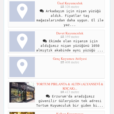
Ünal Kuyumculuk
326 metre
Arkadaşım için nişan yüzüğü
aldık. Fiyatlar taş
mağazalarından daha uygun. El ile
yaz...
Davut Kuyumculuk
359 metre
Ekimde olan nişanım için
aldığımız nişan yüzüğünü 1050
almıştık akabinde aynı yüzüğü ...
Genç Kuyumcu Atölyesi
408 metre
TORTUM PIRLANTA & ALTIN (ALYANSEVİ &
KOÇAK)...
413 metre
Erzurum'da aradığımız
güvenilir Güleryüzün tek adresi
Tortum Kuyumculuk bir giden bi...
Kalkan Kuyumcusu