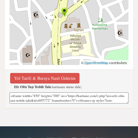
©
OpenStreetMap
contributors
Yol Tarifi & Buraya Nasıl Giderim
Efe Oltu Taşı Tesbih Takı
haritasını sitene ekle;