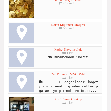
428 metre
Kotan Kuyumcu Atölyesi
508 metre
Kudret Kuyumculuk
1 km
Kuyumcudan ibaret
Zen Pırlanta - MNG AVM
2 km
30.000 TL değerindeki baget
yüzümüz kendiliğinden çatlayıp
garantiye girmedi ve bizde...
Antik Sanat Oltutaşı
2 km