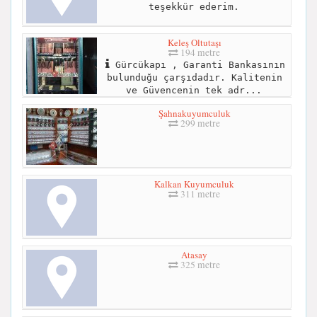
teşekkür ederim.
Keleş Oltutaşı
194 metre
Gürcükapı , Garanti Bankasının
bulunduğu çarşıdadır. Kalitenin
ve Güvencenin tek adr...
Şahnakuyumculuk
299 metre
Kalkan Kuyumculuk
311 metre
Atasay
325 metre