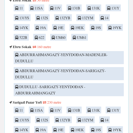
Ebru Sokak
50 metre
11
11SA
11V
131B
131K
131Y
131YS
132S
132YB
132YM
14
14YK
19A
19E
19EK
19S
19YK
522B
622
UM60
UM61
Ebru Sokak
160 metre
ABDURRAHMANGAZÝ-YENÝDOÐAN-MADENLER-
DUDULLU
ABDURRAHMANGAZÝ-YENÝDOÐAN-SARIGAZÝ-
DUDULLU
DUDULLU -SARIGAZÝ-YENÝDOÐAN -
ABDURRAHMANGAZÝ
Sarigazi̇ Pazar Yeri̇
230 metre
11
11SA
11V
131B
131K
131Y
131YS
132S
132YB
132YM
14
14YK
19A
19E
19EK
19S
19YK