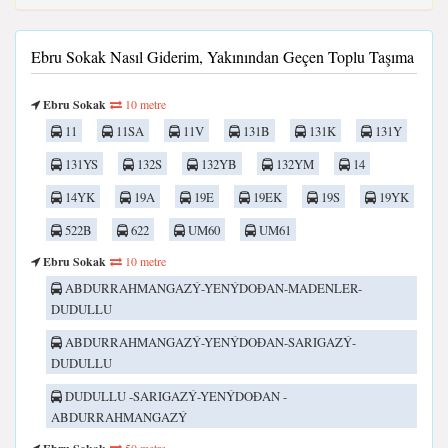
Ebru Sokak Nasıl Giderim, Yakınından Geçen Toplu Taşıma
Ebru Sokak
10 metre
11
11SA
11V
131B
131K
131Y
131YS
132S
132YB
132YM
14
14YK
19A
19E
19EK
19S
19YK
522B
622
UM60
UM61
Ebru Sokak
10 metre
ABDURRAHMANGAZÝ-YENÝDOÐAN-MADENLER-
DUDULLU
ABDURRAHMANGAZÝ-YENÝDOÐAN-SARIGAZÝ-
DUDULLU
DUDULLU -SARIGAZÝ-YENÝDOÐAN -
ABDURRAHMANGAZÝ