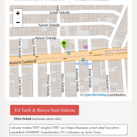
+
−
©
OpenStreetMap
contributors
Yol Tarifi & Buraya Nasıl Giderim
Ebru Sokak
haritasını sitene ekle;