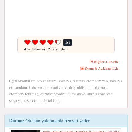
İyi
4.3
ortalama oy /
21
kişi oyladı.
Bilgileri Güncelle
Resim & Açıklama Ekle
ilgili aramalar:
oto anahtarcı sakarya, durmaz otomotiv van, sakarya
oto anahtarci, durmaz otomotiv tekirdağ sahibinden, durmaz
otomotiv tekirdag, durmaz otomotiv ümraniye, durmaz anahtar
sakarya, nasır otomotiv tekirdağ
Durmaz Oto'nun yakınındaki benzeri yerler