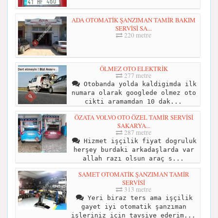
ADA OTOMATİK ŞANZIMAN TAMİR BAKIM
SERVİSİ SA...
220 metre
ÖLMEZ OTO ELEKTRİK
277 metre
Otobanda yolda kaldigimda ilk
numara olarak googlede olmez oto
cikti aramamdan 10 dak...
ÖZATA VOLVO OTO ÖZEL TAMİR SERVİSİ
SAKARYA...
287 metre
Hizmet işçilik fiyat dogruluk
herşey burdaki arkadaşlarda var
allah razı olsun araç s...
SAMET OTOMATİK ŞANZIMAN TAMİR
SERVİSİ
313 metre
Yeri biraz ters ama işçilik
gayet iyi otomatik şanzıman
işleriniz için tavsiye ederim...