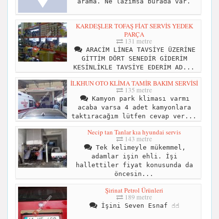
arama. Ne lazımsa burada var.
KARDEŞLER TOFAŞ FİAT SERVİS YEDEK
PARÇA
131 metre
ARACİM LİNEA TAVSİYE ÜZERİNE
GİTTİM DÖRT SENEDİR GİDERİM
KESİNLİKLE TAVSİYE EDERİM AD...
İLKHUN OTO KLİMA TAMİR BAKIM SERVİSİ
135 metre
Kamyon park kliması varmı
acaba varsa 4 adet kamyonlara
taktıracağım lütfen cevap ver...
Necip tan Tanlar kıa hyundai servis
143 metre
Tek kelimeyle mükemmel,
adamlar işin ehli. İşi
hallettiler fiyat konusunda da
öncesin...
Şirinat Petrol Ürünleri
189 metre
İşini Seven Esnaf ☝️☝️