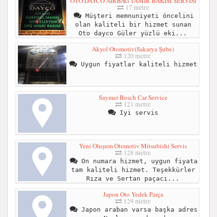
OTO DAYCO AİRBAG TAMİR BAKIM SERVİSİ
17 metre
Müşteri memnuniyeti öncelini
olan kaliteli bir hizmet sunan
Oto dayco Güler yüzlü eki...
Akyol Otomotiv(Sakarya Şube)
120 metre
Uygun fiyatlar kaliteli hizmet
Saymer Bosch Car Service
121 metre
Iyi servis
Yeni Oluşum Otomotiv Mitsubishi Servis
128 metre
On numara hizmet, uygun fiyata
tam kaliteli hizmet. Teşekkürler
Rıza ve Sertan paçacı...
Japon Oto Yedek Parça
129 metre
Japon araban varsa başka adres