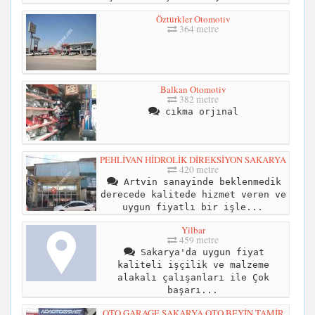
Öztürkler Otomotiv
364 metre
Balkan Otomotiv
382 metre
cıkma orjınal
PEHLİVAN HİDROLİK DİREKSİYON SAKARYA
420 metre
Artvin sanayinde beklenmedik
derecede kalitede hizmet veren ve
uygun fiyatlı bir işle...
Yilbar
459 metre
Sakarya'da uygun fiyat
kaliteli işçilik ve malzeme
alakalı çalışanları ile Çok
başarı...
OTO GARAGE SAKARYA OTO BEYİN TAMİR