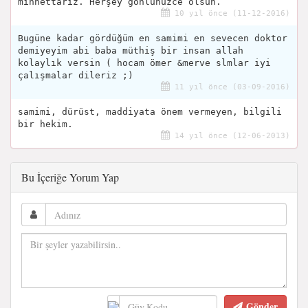
minnettarız. Herşey gönlünüzce olsun.
10 yıl önce (11-12-2016)
Bugüne kadar gördüğüm en samimi en sevecen doktor
demiyeyim abi baba müthiş bir insan allah
kolaylık versin ( hocam ömer &merve slmlar iyi
çalışmalar dileriz ;)
11 yıl önce (03-09-2016)
samimi, dürüst, maddiyata önem vermeyen, bilgili
bir hekim.
14 yıl önce (12-06-2013)
Bu İçeriğe Yorum Yap
Gönder