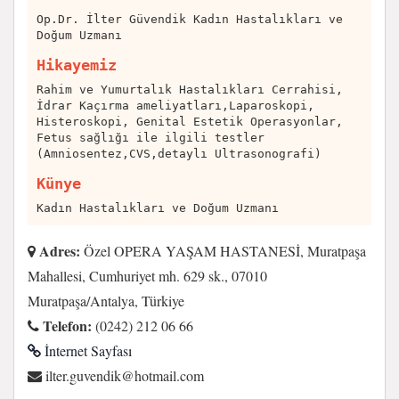
Op.Dr. İlter Güvendik Kadın Hastalıkları ve
Doğum Uzmanı
Hikayemiz
Rahim ve Yumurtalık Hastalıkları Cerrahisi,
İdrar Kaçırma ameliyatları,Laparoskopi,
Histeroskopi, Genital Estetik Operasyonlar,
Fetus sağlığı ile ilgili testler
(Amniosentez,CVS,detaylı Ultrasonografi)
Künye
Kadın Hastalıkları ve Doğum Uzmanı
Adres:
Özel OPERA YAŞAM HASTANESİ, Muratpaşa
Mahallesi, Cumhuriyet mh. 629 sk., 07010
Muratpaşa/Antalya, Türkiye
Telefon:
(0242) 212 06 66
İnternet Sayfası
moc.liamtoh@kidnevug.retli