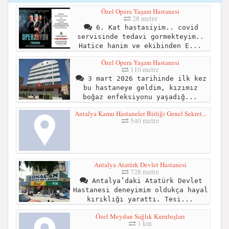
Özel Opera Yaşam Hastanesi
28 metre
6. Kat hastasiyim.. covid
servisinde tedavi gormekteyim..
Hatice hanim ve ekibinden E...
Özel Opera Yaşam Hastanesi
110 metre
3 mart 2026 tarihinde ilk kez
bu hastaneye geldim, kızımız
boğaz enfeksiyonu yaşadığ...
Antalya Kamu Hastaneler Birliği Genel Sekret...
540 metre
Antalya Atatürk Devlet Hastanesi
728 metre
Antalya’daki Atatürk Devlet
Hastanesi deneyimim oldukça hayal
kırıklığı yarattı. Tesi...
Özel Meydan Sağlık Kuruluşları
1 km