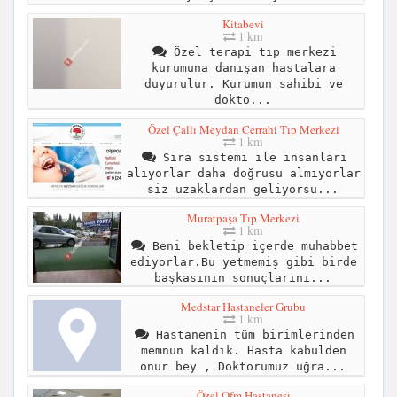
Kitabevi
1 km
Özel terapi tıp merkezi
kurumuna danışan hastalara
duyurulur. Kurumun sahibi ve
dokto...
Özel Çallı Meydan Cerrahi Tıp Merkezi
1 km
Sıra sistemi ile insanları
alıyorlar daha doğrusu almıyorlar
siz uzaklardan geliyorsu...
Muratpaşa Tıp Merkezi
1 km
Beni bekletip içerde muhabbet
ediyorlar.Bu yetmemiş gibi birde
başkasının sonuçlarını...
Medstar Hastaneler Grubu
1 km
Hastanenin tüm birimlerinden
memnun kaldık. Hasta kabulden
onur bey , Doktorumuz uğra...
Özel Ofm Hastanesi