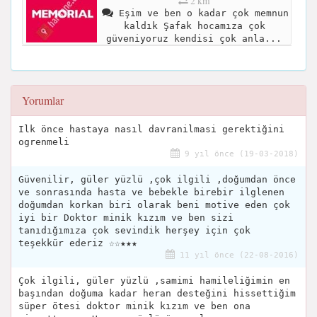
2 km
Eşim ve ben o kadar çok memnun
kaldık Şafak hocamıza çok
güveniyoruz kendisi çok anla...
Yorumlar
Ilk önce hastaya nasıl davranilmasi gerektiğini
ogrenmeli
9 yıl önce (19-03-2018)
Güvenilir, güler yüzlü ,çok ilgili ,doğumdan önce
ve sonrasında hasta ve bebekle birebir ilglenen
doğumdan korkan biri olarak beni motive eden çok
iyi bir Doktor minik kızım ve ben sizi
tanıdığımıza çok sevindik herşey için çok
teşekkür ederiz ☆☆★★★
11 yıl önce (22-08-2016)
Çok ilgili, güler yüzlü ,samimi hamileliğimin en
başından doğuma kadar heran desteğini hissettiğim
süper ötesi doktor minik kızım ve ben ona