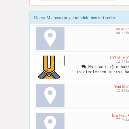
Derya Matbaası'ın yakınındaki benzeri yerler
Elif Mat
21 
UYSAL MA
33 
Matbaacılığın hakk
işletmelerden birisi h
Yeni Mat
42 
İşler Form 
76 