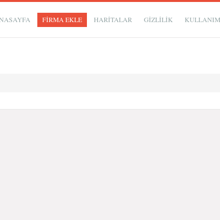
NASAYFA
FİRMA EKLE
HARİTALAR
GIZLILIK
KULLANI