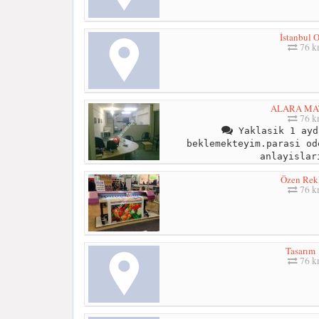
İstanbul O
76 
ALARA MA
76 
Yaklasik 1 ayd
beklemekteyim.parasi od
anlayislar
Özen Rek
76 
Tasarım 
76 