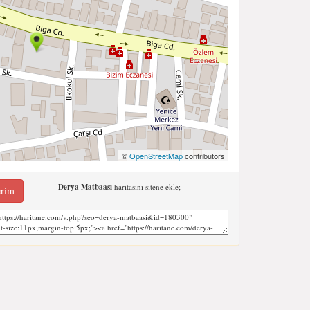
©
OpenStreetMap
contributors
Derya Matbaası
haritasını sitene ekle;
erim