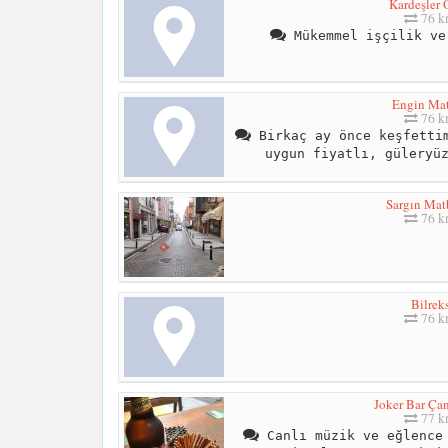
Kardeşler 
76 
Mükemmel işçilik ve
Engin Ma
76 
Birkaç ay önce keşfettim
uygun fiyatlı, güleryü
Sargın Mat
76 
Bilrek
76 
Joker Bar Ça
77 
Canlı müzik ve eğlence 