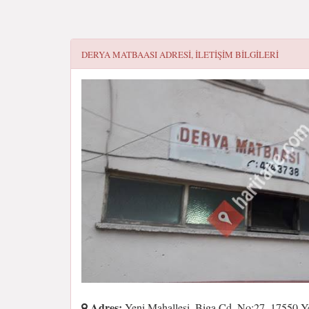
DERYA MATBAASI
ADRESI, ILETIŞIM BILGILERI
Adres:
Yeni Mahallesi, Biga Cd. No:27, 17550 Y