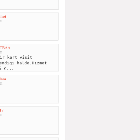
fset
km
TBAA
km
ir kart visit
endigi halde.Hizmet
i C...
lam
km
17
km