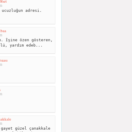
Ofset
km
 ucuzluğun adresi.
tbaa
km
. İşine özen gösteren,
zlü, yardım edeb...
baası
km
s
km
nakkale
km
gayet güzel çanakkale