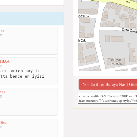
baa
km
TBAA
km
ını veren sayılı
atta bence en iyisi
Yol Tarifi & Buraya Nasıl Gid
baa
km
Ofset
km