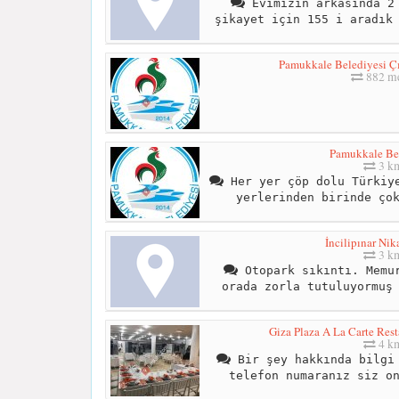
Evimizin arkasında 2 
şikayet için 155 i aradık
Pamukkale Belediyesi Çı
882 me
Pamukkale Be
3 k
Her yer çöp dolu Türkiye
yerlerinden birinde ço
İncilipınar Nik
3 k
Otopark sıkıntı. Memur
orada zorla tutuluyormuş
Giza Plaza A La Carte Rest
4 k
Bir şey hakkında bilgi 
telefon numaranız siz o