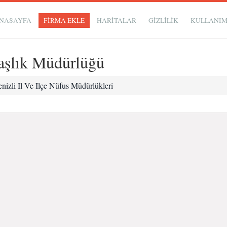
NASAYFA
FİRMA EKLE
HARİTALAR
GIZLILIK
KULLANI
daşlık Müdürlüğü
nizli Il Ve Ilçe Nüfus Müdürlükleri