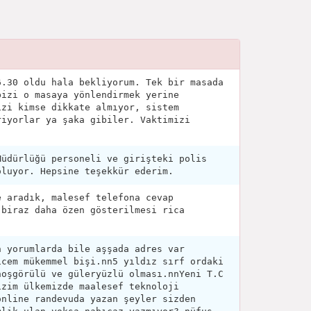
6.30 oldu hala bekliyorum. Tek bir masada
bizi o masaya yönlendirmek yerine
izi kimse dikkate almıyor, sistem
riyorlar ya şaka gibiler. Vaktimizi
Müdürlüğü personeli ve girişteki polis
oluyor. Hepsine teşekkür ederim.
e aradık, malesef telefona cevap
 biraz daha özen gösterilmesi rica
n yorumlarda bile aşşada adres var
icem mükemmel bişi.nn5 yıldız sırf ordaki
hoşgörülü ve güleryüzlü olması.nnYeni T.C
izim ülkemizde maalesef teknoloji
online randevuda yazan şeyler sizden