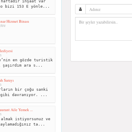
haftadır inşaat var
 o bizi 153 E yönle...
nar Hizmet Binası
tre
lediyesi
m
’nin en gözde turistik
k şaşırdım ara s...
ah Sarayı
m
ların bir çoğu sanki
 gibi davranıyor. ...
aurant Aile Yemek ...
m
almak istiyorsunuz ve
naylamadığınız ta...