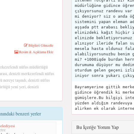
istenen fotğraflı bir ki
müdürlüğüne gidince öğre
çıkıyorsunuz randevu var
mi deniyor? siz o anda ö
sistemini yapan eleman a
aşşada ptt arabası bekli
elinizdeki kağıt hiçbir 
elinizde bekletiyorsunuz
alınıyor ileride falan s
Bilgileri Güncelle
mesela hasta oldunuz fal
Resim & Açıklama Ekle
alabiliyorsunuzbu benim 
mi? +1000iqde burdan her
durumuma düşüyor mu dedi
erkezefendi nüfus müdürlüğü
oturdum gelen geçeni izl
rası, denizli merkezefendi nüfus
iniyor sonra yukarı çıkı
nereye taşındı, denizli nüfus
lüğü yeni yeri, denizli
Bayramyerine gittik merk
gidince öğrendik ki merk
gümüşlere.Bu bilgiyi int
yüzden aldığım randevuya
alirken ek olarak intern
nındaki benzeri yerler
elediyesi
Bu İçeriğe Yorum Yap
tre