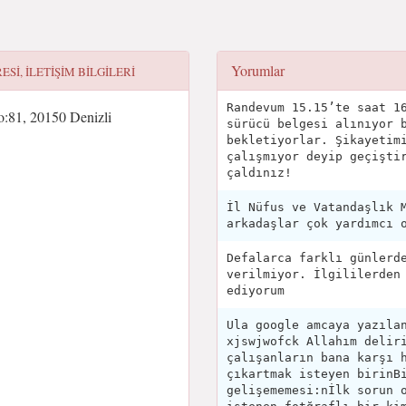
Yorumlar
ESI, ILETIŞIM BILGILERI
Randevum 15.15’te saat 1
:81, 20150 Denizli
sürücü belgesi alınıyor 
bekletiyorlar. Şikayetim
çalışmıyor deyip geçişti
çaldınız!
İl Nüfus ve Vatandaşlık 
arkadaşlar çok yardımcı 
Defalarca farklı günlerd
verilmiyor. İlgililerden
ediyorum
Ula google amcaya yazıla
xjswjwofck Allahım delir
çalışanların bana karşı 
çıkartmak isteyen birinB
gelişememesi:nİlk sorun 