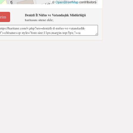
©
OpenStreetMap
contributors
Denizli İl Nüfus ve Vatandaşlık Müdürlüğü
erim
haritasını sitene ekle;