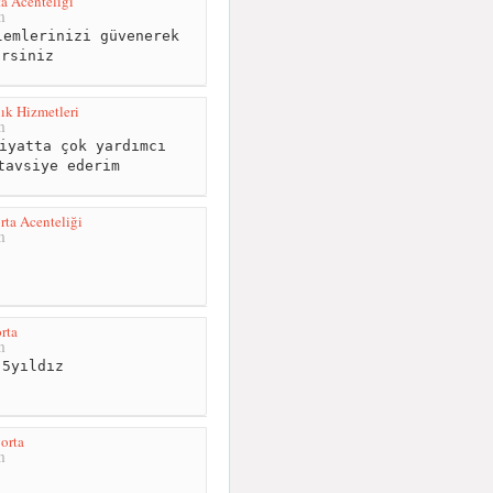
a Acenteliği
m
emlerinizi güvenerek
irsiniz
lık Hizmetleri
m
iyatta çok yardımcı
tavsiye ederim
rta Acenteliği
m
orta
m
5yıldız
orta
m