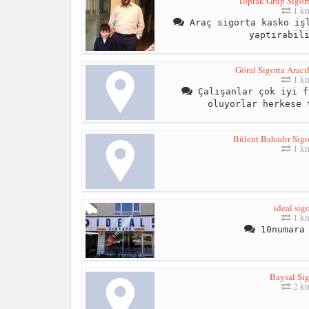
Toprak Grup Sigort
1 k
Araç sigorta kasko işl
yaptırabil
Göral Sigorta Aracı
1 k
Çalışanlar çok iyi f
oluyorlar herkese 
Bülent Bahadır Sigo
1 k
ideal sig
1 k
10numara 
Baysal Sig
2 k