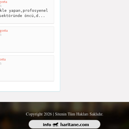
gorta
m
kle yapan,profosyenel
sektöründe öncü,d...
gorta
m
orta
m
Copyright 2026 | Sitenin Tüm Hakları Saklıdır.