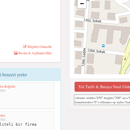
−
Bilgileri Güncelle
Resim & Açıklama Ekle
enzeri yerler
ta-doğulu
Yol Tarifi & Buraya Nasıl Gid
tre
rta
tre
liteli bir firma