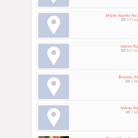
Doğdu Sigorta Ara. 
519 me
Ankara Sig
843 me
Bostancı Si
1 k
Ankara Sig
1 k