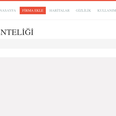
NASAYFA
FİRMA EKLE
HARİTALAR
GIZLILIK
KULLANI
NTELİĞİ