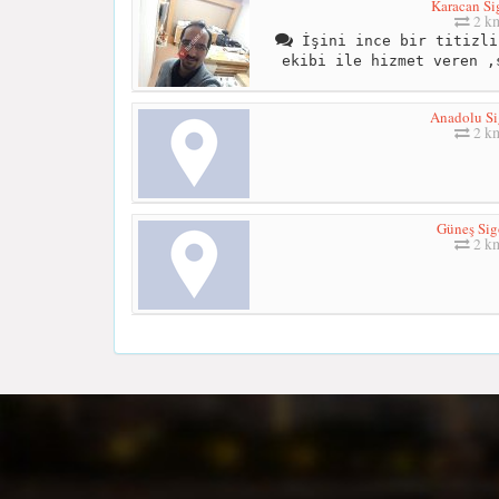
Karacan Si
2 k
İşini ince bir titizli
ekibi ile hizmet veren ,
Anadolu Si
2 k
Güneş Sig
2 k