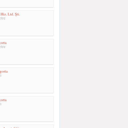
Hiz. Ltd. Şti.
tre
orta
tre
gorta
m
orta
m