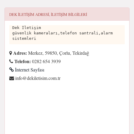
DEK İLETIŞIM
ADRESI, ILETIŞIM BILGILERI
Dek İletişim
güvenlik kameraları,telefon santrali,alarm
sistemleri
Adres:
Merkez, 59850, Çorlu, Tekirdağ
Telefon:
0282 654 3939
İnternet Sayfası
rt.moc.misiteliked@ofni