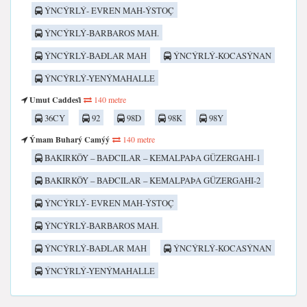
ÝNCÝRLÝ- EVREN MAH-ÝSTOÇ
ÝNCÝRLÝ-BARBAROS MAH.
ÝNCÝRLÝ-BAÐLAR MAH
ÝNCÝRLÝ-KOCASÝNAN
ÝNCÝRLÝ-YENÝMAHALLE
Umut Caddesi̇
140 metre
36CY
92
98D
98K
98Y
Ýmam Buharý Camýý
140 metre
BAKIRKÖY – BAÐCILAR – KEMALPAÞA GÜZERGAHI-1
BAKIRKÖY – BAÐCILAR – KEMALPAÞA GÜZERGAHI-2
ÝNCÝRLÝ- EVREN MAH-ÝSTOÇ
ÝNCÝRLÝ-BARBAROS MAH.
ÝNCÝRLÝ-BAÐLAR MAH
ÝNCÝRLÝ-KOCASÝNAN
ÝNCÝRLÝ-YENÝMAHALLE