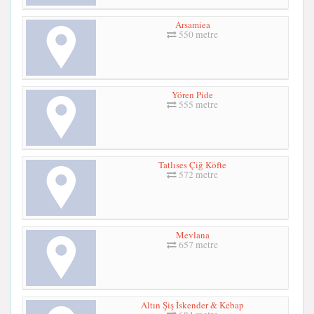
Arsamiea
550 metre
Yören Pide
555 metre
Tatlıses Çiğ Köfte
572 metre
Mevlana
657 metre
Altın Şiş İskender & Kebap