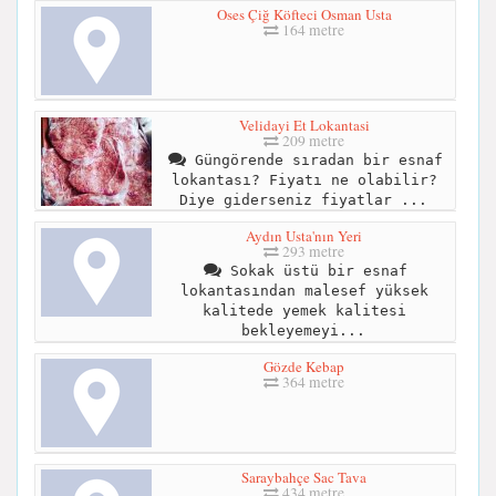
Oses Çiğ Köfteci Osman Usta
164 metre
Velidayi Et Lokantasi
209 metre
Güngörende sıradan bir esnaf
lokantası? Fiyatı ne olabilir?
Diye giderseniz fiyatlar ...
Aydın Usta'nın Yeri
293 metre
Sokak üstü bir esnaf
lokantasından malesef yüksek
kalitede yemek kalitesi
bekleyemeyi...
Gözde Kebap
364 metre
Saraybahçe Sac Tava
434 metre