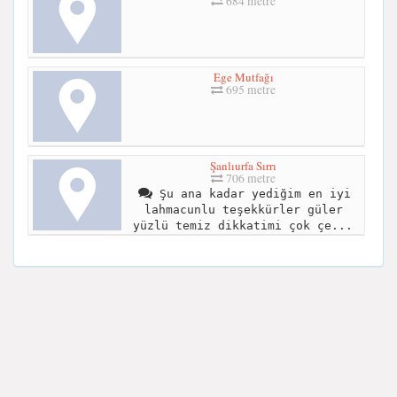
684 metre
Ege Mutfağı
695 metre
Şanlıurfa Sırrı
706 metre
Şu ana kadar yediğim en iyi
lahmacunlu teşekkürler güler
yüzlü temiz dikkatimi çok çe...