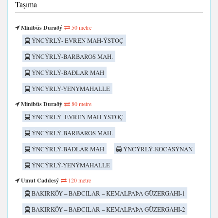
Taşıma
Minibüs Duraðý
50 metre
ÝNCÝRLÝ- EVREN MAH-ÝSTOÇ
ÝNCÝRLÝ-BARBAROS MAH.
ÝNCÝRLÝ-BAÐLAR MAH
ÝNCÝRLÝ-YENÝMAHALLE
Minibüs Duraðý
80 metre
ÝNCÝRLÝ- EVREN MAH-ÝSTOÇ
ÝNCÝRLÝ-BARBAROS MAH.
ÝNCÝRLÝ-BAÐLAR MAH
ÝNCÝRLÝ-KOCASÝNAN
ÝNCÝRLÝ-YENÝMAHALLE
Umut Caddesý
120 metre
BAKIRKÖY – BAÐCILAR – KEMALPAÞA GÜZERGAHI-1
BAKIRKÖY – BAÐCILAR – KEMALPAÞA GÜZERGAHI-2