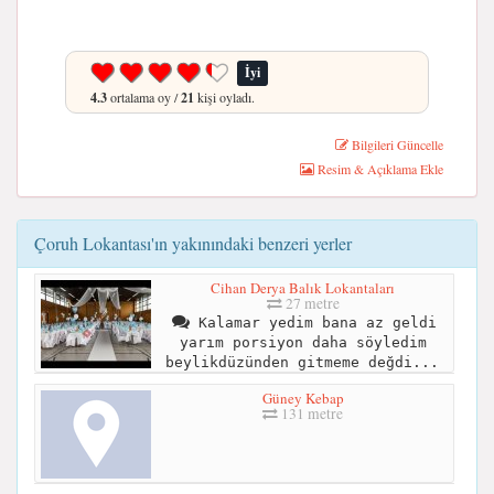
İyi
4.3
ortalama oy /
21
kişi oyladı.
Bilgileri Güncelle
Resim & Açıklama Ekle
Çoruh Lokantası'ın yakınındaki benzeri yerler
Cihan Derya Balık Lokantaları
27 metre
Kalamar yedim bana az geldi
yarım porsiyon daha söyledim
beylikdüzünden gitmeme değdi...
Güney Kebap
131 metre