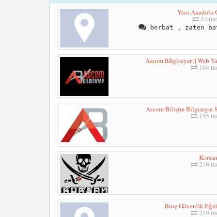
Yeni Anadolu 
44 me
berbat , zaten ba
Ascom Bİlgisayar || Web Ya
164 me
Ascom Bilişim Bilgisayar S
195 me
Korsa
216 me
Burç Güvenlik Eğit
219 me