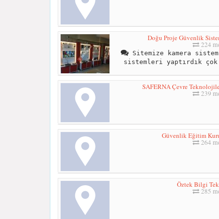
Doğu Proje Güvenlik Sistem
224 me
Sitemize kamera sistem
sistemleri yaptırdık çok
SAFERNA Çevre Teknolojiler
239 me
Güvenlik Eğitim Kur
264 me
Öztek Bilgi Tek
285 me