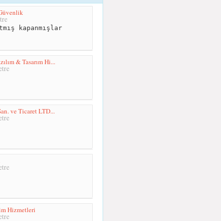
Güvenlik
tre
tmış kapanmışlar
zılım & Tasarım Hi...
tre
an. ve Ticaret LTD...
tre
n
tre
im Hizmetleri
tre