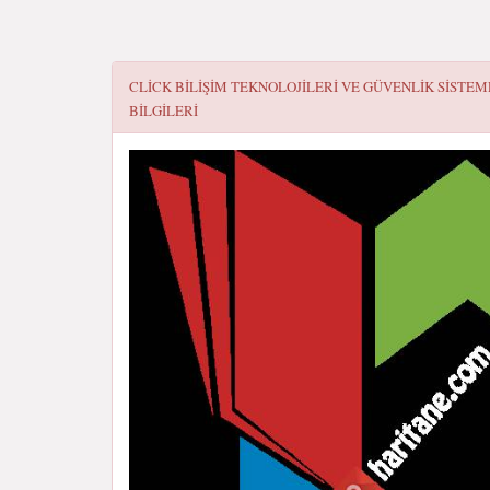
CLICK BILIŞIM TEKNOLOJILERI VE GÜVENLIK SISTEM
BILGILERI