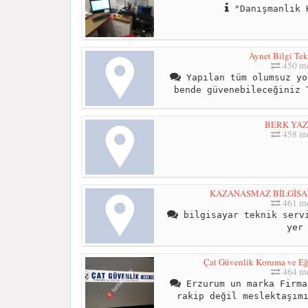
"Danışmanlık 
Aynet Bilgi Tek
450 me
Yapılan tüm olumsuz yo
bende güvenebileceğiniz 
BERK YAZ
458 me
KAZANASMAZ BİLGİSA
461 me
bilgisayar teknik servi
yer
Çat Güvenlik Koruma ve Eği
464 me
Erzurum un marka Firma
rakip değil meslektaşım