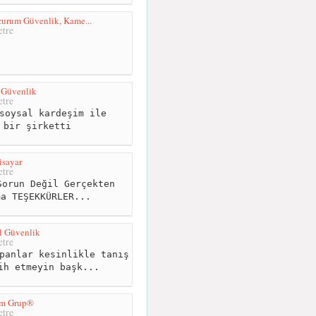
rum Güvenlik, Kame...
tre
 Güvenlik
tre
soysal kardeşim ile
 bir şirketti
isayar
tre
orun Değil Gerçekten
ma TEŞEKKÜRLER...
l Güvenlik
tre
panlar kesinlikle tanış
ih etmeyin başk...
em Grup®
tre