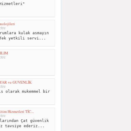
Hizmetleri"
nolojileri
tre
rumlara kulak asmayın
Tek yetkili servi...
ILIM
tre
YAR ve GUVENLİK
tre
s olarak mukemmel bir
tim Hizmetleri TİC...
tre
larından Çat güvenlik
ız tavsiye ederiz...