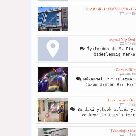
STAR GRUP TEKNOLOJİ - Erzu
347 me
Soysal Vip Özel
375 me
İyilerden di M. Eta 
özdeşleşmiş marka
Çözüm Bilg
400 me
Mükemmel Bir İşletme S
Çözüm Üreten Bir Fir
Erzurum Ata Öze
411 me
Burdaki yüksek oylama ya
ve kendileri asla terc
Teknoloji Sist
445 me