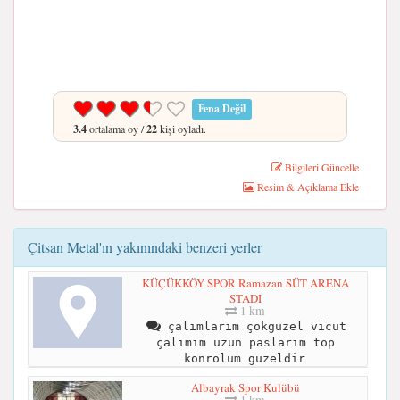
Fena Değil
3.4
ortalama oy /
22
kişi oyladı.
Bilgileri Güncelle
Resim & Açıklama Ekle
Çitsan Metal'ın yakınındaki benzeri yerler
KÜÇÜKKÖY SPOR Ramazan SÜT ARENA
STADI
1 km
çalımlarım çokguzel vicut
çalımım uzun paslarım top
konrolum guzeldir
Albayrak Spor Kulübü
1 km