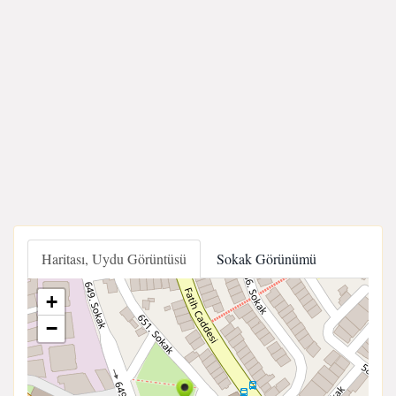
Haritası, Uydu Görüntüsü
Sokak Görünümü
+
−