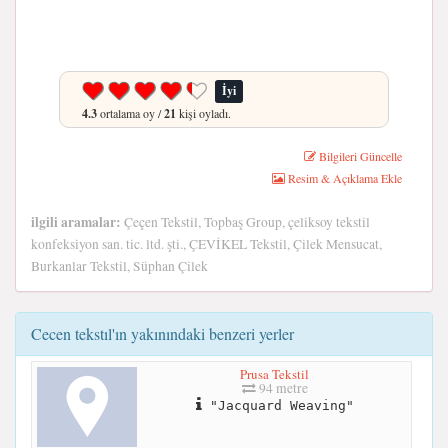
İyi
4.3
ortalama oy /
21
kişi oyladı.
Bilgileri Güncelle
Resim & Açıklama Ekle
ilgili aramalar:
Çeçen Tekstil, Topbaş Group, çeliksoy tekstil
konfeksiyon san. tic. ltd. şti., ÇEVİKEL Tekstil, Çilek Mensucat,
Burkanlar Tekstil, Süphan Çilek
Cecen tekstıl'ın yakınındaki benzeri yerler
Prusa Tekstil
94 metre
"Jacquard Weaving"