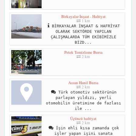
Birkayalar İnşaat - Hafriyat
1 km
BİRKAYALAR İNŞAAT & HAFRİYAT
OLARAK SEKTÖRDE YAPILAN
ÇALIŞMALARDA TÜM EKİBİMİZLE
BİZD...
Petek Temizleme Bursa
2 km
Assan Hanil Bursa
2 km
Türk otomotiv sektörünün
parlayan yıldızı, yerli
otomobilin üretimine de fazlası
ile ...
Üçüncü hafriyat
2 km
İşin ehli kısa zamanda çok
işler yapan işini sanata