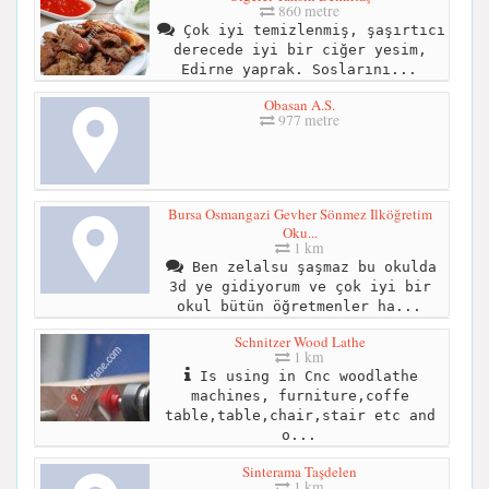
860 metre
Çok iyi temizlenmiş, şaşırtıcı
derecede iyi bir ciğer yesim,
Edirne yaprak. Soslarını...
Obasan A.S.
977 metre
Bursa Osmangazi Gevher Sönmez Ilköğretim
Oku...
1 km
Ben zelalsu şaşmaz bu okulda
3d ye gidiyorum ve çok iyi bir
okul bütün öğretmenler ha...
Schnitzer Wood Lathe
1 km
Is using in Cnc woodlathe
machines, furniture,coffe
table,table,chair,stair etc and
o...
Sinterama Taşdelen
1 km