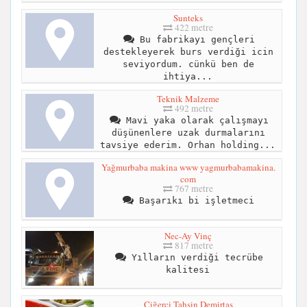
Sunteks
422 metre
Bu fabrikayı gençleri
destekleyerek burs verdiği icin
seviyordum. cünkü ben de
ihtiya...
Teknik Malzeme
492 metre
Mavi yaka olarak çalışmayı
düşünenlere uzak durmalarını
tavsiye ederim. Orhan holding...
Yağmurbaba makina www yagmurbabamakina.
com
767 metre
Başarıkı bi işletmeci
Nec-Ay Vinç
817 metre
Yılların verdiği tecrübe
kalitesi
Ciğerci Tahsin Demirtaş