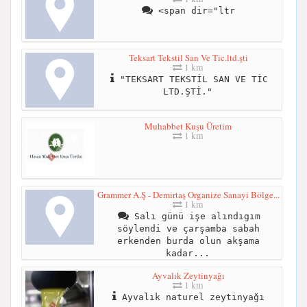
<span dir="ltr
Teksart Tekstil San Ve Tic.ltd.şti
1 km
"TEKSART TEKSTİL SAN VE TİC
LTD.ŞTİ."
Muhabbet Kuşu Üretim
1 km
Grammer A.Ş - Demirtaş Organize Sanayi Bölge...
1 km
Salı günü işe alındıgım
söylendi ve çarşamba sabah
erkenden burda olun akşama
kadar...
Ayvalık Zeytinyağı
1 km
Ayvalık naturel zeytinyağı