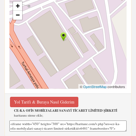
+
−
©
OpenStreetMap
contributors
Yol Tarifi & Buraya Nasıl Giderim
CE-KA OFİS MOBİLYALARI SANAYİ TİCARET LİMİTED ŞİRKETİ
haritasını sitene ekle;