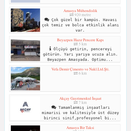
Amasya Mühendislik
920 metre
Çok güzel bir kampüs. Havası
çok temiz ve bolca etkinlik alanı
var.
Beyazpen Hazır Pencere Kapı
5 km
Ölçüyü getirin, pencereyi
götürün. Yarı yarıya ucuza alın.
Beyazpen Amasyada. Optimu...
Vefa Demir Çimento ve Nakl.Ltd.Şti.
6 km
Akçay Gayrimenkul İnşaat
7 km
Tamamlanmış inşaatları
mimarisi ve kalitesiyle üst düzey
birinci sinif,profesyonel bi...
Amasya Bir Taksi