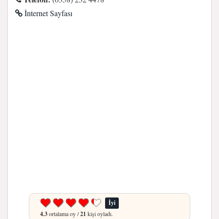
İnternet Sayfası
İyi
4.3
ortalama oy /
21
kişi oyladı.