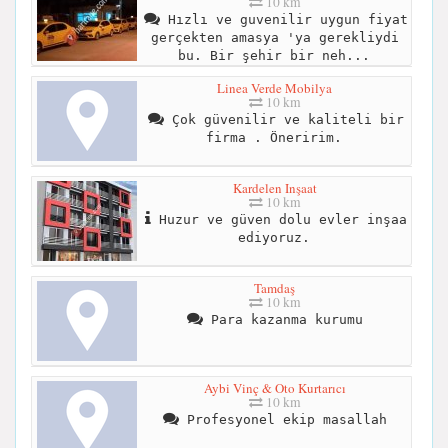
10 km
Hızlı ve guvenilir uygun fiyat
gerçekten amasya 'ya gerekliydi
bu. Bir şehir bir neh...
Linea Verde Mobilya
10 km
Çok güvenilir ve kaliteli bir
firma . Öneririm.
Kardelen Inşaat
10 km
Huzur ve güven dolu evler inşaa
ediyoruz.
Tamdaş
10 km
Para kazanma kurumu
Aybi Vinç & Oto Kurtarıcı
10 km
Profesyonel ekip masallah