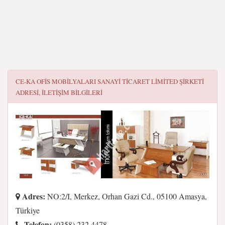
CE-KA OFİS MOBİLYALARI SANAYİ TİCARET LİMİTED ŞİRKETİ
ADRESI, ILETIŞIM BILGILERI
Adres:
NO:2/I, Merkez, Orhan Gazi Cd., 05100 Amasya,
Türkiye
Telefon:
(0358) 232 4478