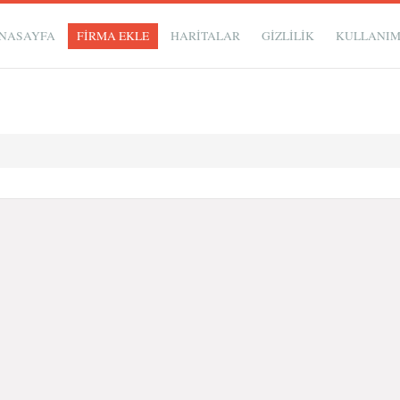
NASAYFA
FİRMA EKLE
HARİTALAR
GIZLILIK
KULLANI