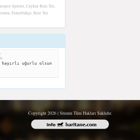
zespor Spieler, Caykur Rize Tee,
urumu, Fenerbahçe, Rize Tee
r
km
 hayırlı uğurlu olsun
Copyright 2026 | Sitenin Tüm Hakları Saklıdır.