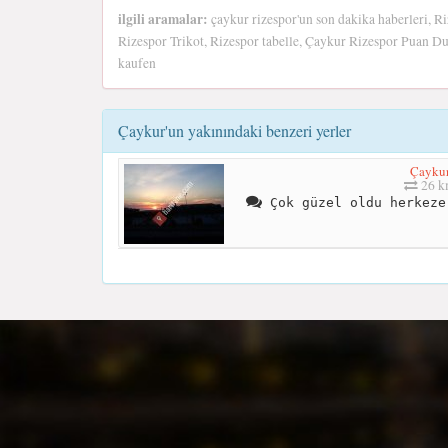
ilgili aramalar:
çaykur rizespor'un son dakika haberleri, Ri
Rizespor Trikot, Rizespor tabelle, Çaykur Rizespor Puan D
kaufen
Çaykur'un yakınındaki benzeri yerler
Çayku
26 
Çok güzel oldu herkeze