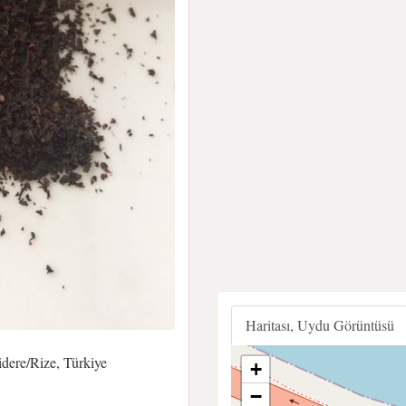
Haritası, Uydu Görüntüsü
dere/Rize, Türkiye
+
−