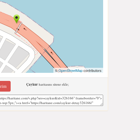
©
OpenStreetMap
contributors
Çaykur
haritasını sitene ekle;
erim