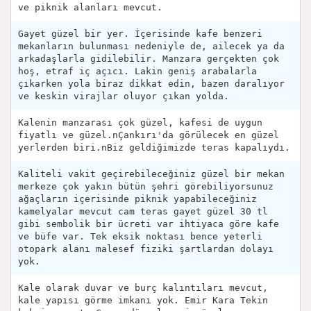
ve piknik alanları mevcut.
Gayet güzel bir yer. İçerisinde kafe benzeri
mekanların bulunması nedeniyle de, ailecek ya da
arkadaşlarla gidilebilir. Manzara gerçekten çok
hoş, etraf iç açıcı. Lakin geniş arabalarla
çıkarken yola biraz dikkat edin, bazen daralıyor
ve keskin virajlar oluyor çıkan yolda.
Kalenin manzarası çok güzel, kafesi de uygun
fiyatlı ve güzel.nÇankırı'da görülecek en güzel
yerlerden biri.nBiz geldiğimizde teras kapalıydı.
Kaliteli vakit geçirebileceğiniz güzel bir mekan
merkeze çok yakın bütün şehri görebiliyorsunuz
ağaçların içerisinde piknik yapabileceğiniz
kamelyalar mevcut cam teras gayet güzel 30 tl
gibi sembolik bir ücreti var ihtiyaca göre kafe
ve büfe var. Tek eksik noktası bence yeterli
otopark alanı malesef fiziki şartlardan dolayı
yok.
Kale olarak duvar ve burç kalıntıları mevcut,
kale yapısı görme imkanı yok. Emir Kara Tekin