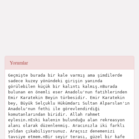
Yorumlar
Geçmişte burada bir kale varmış ama şimdilerde
sadece kuzey yönündeki girişin yanında
görülebilen küçük bir kalıntı kalmış.nBurada
bulunan en önemli eser Anadolu'nun fatihlerinden
Emir Karatekin Beyin türbesidir. Emir Karatekin
bey, Büyük Selçuklu Hükümdarı Sultan Alparslan'ın
Anadolu'nun fethi ile görevlendirdiği
komutanlarından biridir. Allah rahmet
eylesin.nEski kalenin bulunduğu alan rekreasyon
alanı olarak düzenlenmiş. Aracınızla iki farklı
yoldan çıkabiliyorsunuz. Araçsız denemenizi
tavsiye etmem.nBir seyir terası, güzel bir kafe