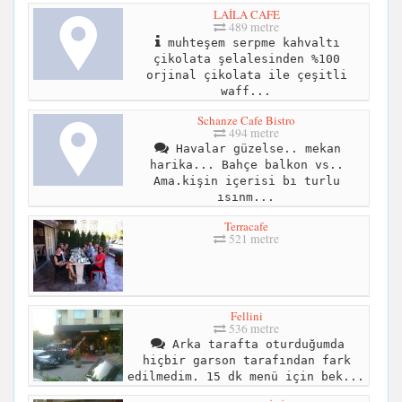
LAİLA CAFE
489 metre
muhteşem serpme kahvaltı
çikolata şelalesinden %100
orjinal çikolata ile çeşitli
waff...
Schanze Cafe Bistro
494 metre
Havalar güzelse.. mekan
harika... Bahçe balkon vs..
Ama.kişin içerisi bı turlu
ısınm...
Terracafe
521 metre
Fellini
536 metre
Arka tarafta oturduğumda
hiçbir garson tarafından fark
edilmedim. 15 dk menü için bek...