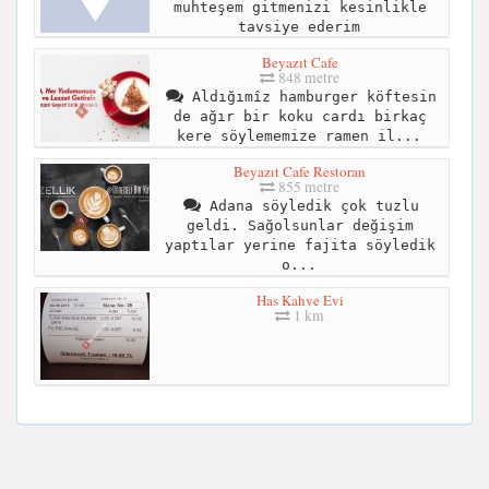
muhteşem gitmenizi kesinlikle
tavsiye ederim
Beyazıt Cafe
848 metre
Aldığımîz hamburger köftesin
de ağır bir koku cardı birkaç
kere söylememize ramen il...
Beyazıt Cafe Restoran
855 metre
Adana söyledik çok tuzlu
geldi. Sağolsunlar değişim
yaptılar yerine fajita söyledik
o...
Has Kahve Evi
1 km