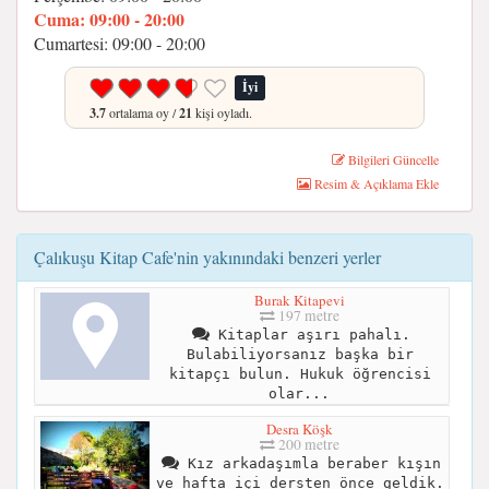
Cuma: 09:00 - 20:00
Cumartesi: 09:00 - 20:00
İyi
3.7
ortalama oy /
21
kişi oyladı.
Bilgileri Güncelle
Resim & Açıklama Ekle
Çalıkuşu Kitap Cafe'nin yakınındaki benzeri yerler
Burak Kitapevi
197 metre
Kitaplar aşırı pahalı.
Bulabiliyorsanız başka bir
kitapçı bulun. Hukuk öğrencisi
olar...
Desra Köşk
200 metre
Kız arkadaşımla beraber kışın
ve hafta içi dersten önce geldik.