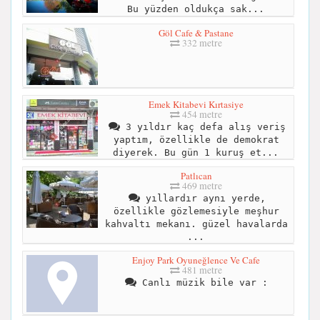
Bu yüzden oldukça sak...
Göl Cafe & Pastane
332 metre
Emek Kitabevi Kırtasiye
454 metre
3 yıldır kaç defa alış veriş
yaptım, özellikle de demokrat
diyerek. Bu gün 1 kuruş et...
Patlıcan
469 metre
yıllardır aynı yerde,
özellikle gözlemesiyle meşhur
kahvaltı mekanı. güzel havalarda
...
Enjoy Park Oyuneğlence Ve Cafe
481 metre
Canlı müzik bile var :