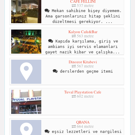
CAFE FELLİNİ
537 metre
Mekan sahibine bişey diyemem.
Ama garsonlarınız hitap şeklini
düzeltmesi gerekiyor. ...
Kalyon Cafe&Bar
563 metre
Kapıda karşılama, giriş ve
ambians iyi servis elamanları
gayet nazik kibar ve çalışka...
Dinozor Kitabevi
567 metre
derslerden geçme itemi
Tuval Playstation Cafe
602 metre
QBANA
664 metre
eşsiz lezzetleri ve nargilesi