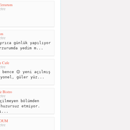
 Erzurum
tre
em
tre
yrıca günlük yapılıyor
rzurumda yedim m...
n Cafe
tre
 bence 😊 yeni açılmış
iyonel, güler yüz...
e Bistro
tre
çilmeyen bölümden
 huzursuz etmiyor.
ı...
BOUM
tre