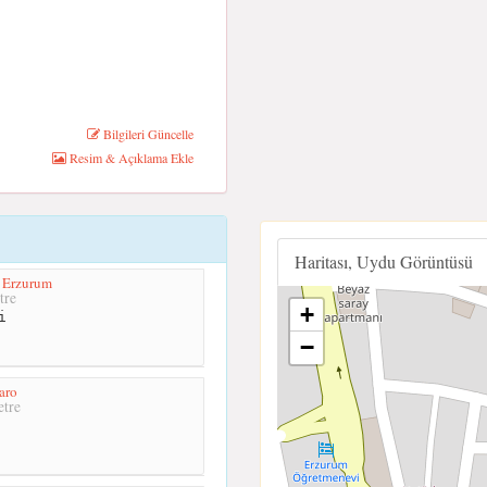
Bilgileri Güncelle
Resim & Açıklama Ekle
Haritası, Uydu Görüntüsü
 Erzurum
tre
+
i
−
aro
tre