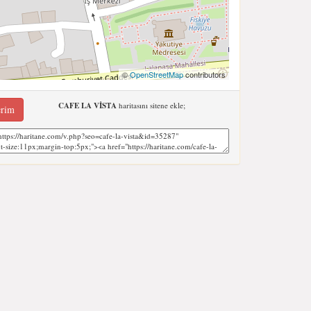
©
OpenStreetMap
contributors
CAFE LA VİSTA
haritasını sitene ekle;
erim