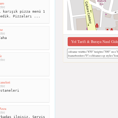
aro
tre
 karışık pizza menü 1
ledik. Pizzaları ...
ne
tre
aha
Yol Tarifi & Buraya Nasıl Gid
fe
tre
taneleri
tre
staneleri
izza
tre
kadaş ilgisiz. Servis