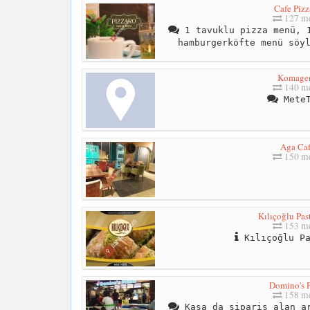
Cafe Pizz
127 me
1 tavuklu pizza menü, 1
hamburgerköfte menü söy
Komage
140 me
MeteT
Aga Ca
150 me
Kılıçoğlu Pas
153 me
Kılıçoğlu Pa
Domino's P
158 me
Kasa da sipariş alan ar