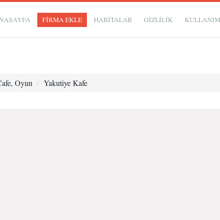
NASAYFA
FİRMA EKLE
HARİTALAR
GIZLILIK
KULLANI
Cafe, Oyun
Yakutiye Kafe