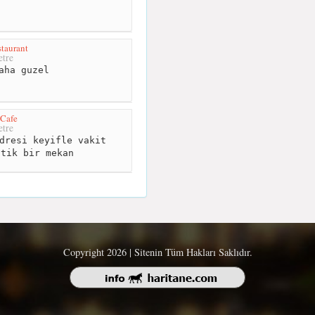
taurant
tre
aha guzel
 Cafe
tre
dresi keyifle vakit
ntik bir mekan
Copyright 2026 | Sitenin Tüm Hakları Saklıdır.