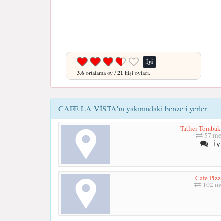
İyi
3.6
ortalama oy /
21
kişi oyladı.
CAFE LA VİSTA'ın yakınındaki benzeri yerler
Tatlıcı Tombak
57 me
İy
Cafe Pizz
102 me