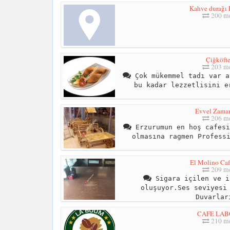
Kahve durağı
200 me
Çiğköft
203 me
Çok mükemmel tadı var a
bu kadar lezzetlisini e
Evvel Zama
206 me
Erzurumun en hoş cafesi
olmasına ragmen Profess
El Molino Caf
209 me
Sigara içilen ve i
oluşuyor.Ses seviyesi
Duvarlar
CAFE LA
210 me