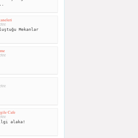
..
taneleri
tre
luştuğu Mekanlar
ime
tre
tre
gile Cafe
tre
lgi alaka!