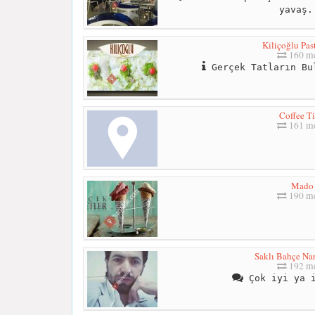
yavaş.
Kiliçoğlu Pas
160 me
Gerçek Tatların Bu
Coffee T
161 me
Mado
190 me
Saklı Bahçe Nar
192 me
Çok iyi ya i