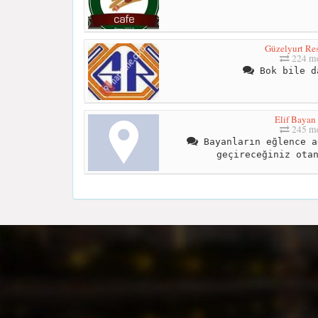
Güzelyurt Res
224 me
Bok bile d
Elif Bayan
245 me
Bayanların eğlence a
geçireceğiniz ota