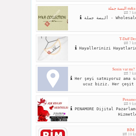
بسة جملة
7 k
ألبسة جملة - Wh
T-Daff De
7 k
Hayallerinizi Hayatlari
Senin var mı? 
7 k
Her şeyi satmıyoruz ama s
ucuz biziz. Her çeşit
Penamo
9 k
PENAMORE Dijital Pazarlam
Hizmetl
BİM
10 