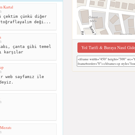
m Kartal
m
 çektim çünkü diğer
otoğraflayalım deği...
n
m
abı, çanta gibi temel
Yol Tarifi & Buraya Nasıl Gid
ı karşılar
up
m
r web sayfamız ile
deyiz.
a
m
 Mezatı
m