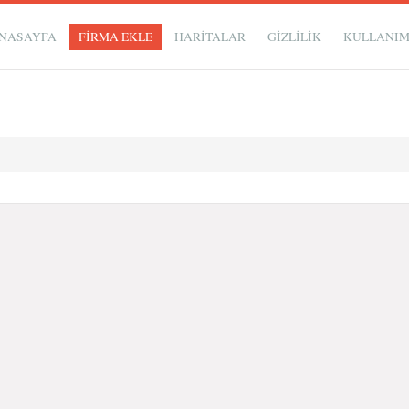
NASAYFA
FİRMA EKLE
HARİTALAR
GIZLILIK
KULLANI