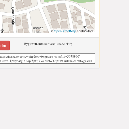
©
OpenStreetMap
contributors
Byguwen.com
haritasını sitene ekle;
erim