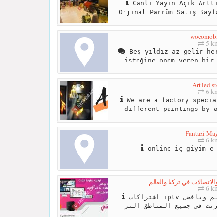
Canlı Yayın Açık Arttı
Orjinal Parrüm Satış Sayf
wocomobi
5 k
Beş yıldız az gelir her
isteğine önem veren bir
Art led st
6 k
We are a factory specia
different paintings by 
Fantazi Mağ
6 k
online iç giyim e-
6 k
اشتراكات iptv متاحة لجميع دول العالم وبافضل