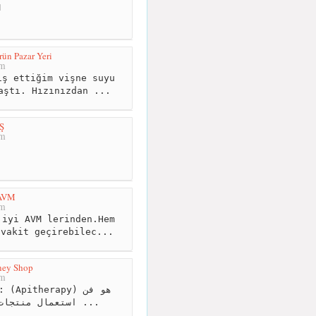
M
ün Pazar Yeri
km
ş ettiğim vişne suyu
aştı. Hızınızdan ...
Ş
km
 AVM
km
iyi AVM lerinden.Hem
şvakit geçirebilec...
 \Honey Shop
km
استعمال منتجات النحل المختلفة في حفظ ...