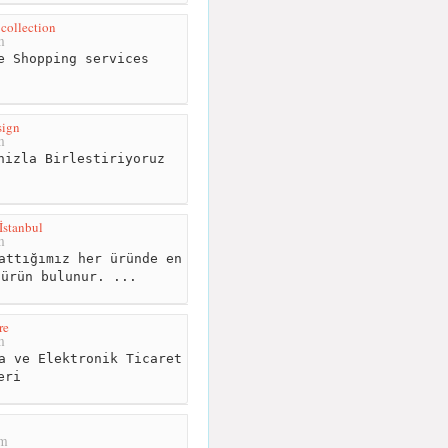
ال m&a collection
m
olesale Shopping services
sign
m
nizla Birlestiriyoruz
İstanbul
m
attığımız her üründe en
 ürün bulunur. ...
re
m
a ve Elektronik Ticaret
eri
km