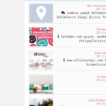
Ikea Anatolyu
3 k
Sadece yemek bölümünü
bölümlerin hangi birini f
Selede
4 k
Seleden.com giyim, ayakk
ihtiyaçlarınız
Süslü Gr
4 k
www.altinsarayi.com.t
hizmetiniz
Evide
4 k
Canlı Parfüm
5 k