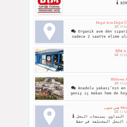
Bİ
Dogal Avm Doğal Ür
10 
Organik avm den sipari
sadece 2 saatte elime ul
BİM A.
10 
Hilltown
10 
Anadolu yakası’nın en 
geniş iç mekan hem de ho
هني شوب
11 
التداوي بمنتجات النحل : (Apitherapy) هو فن