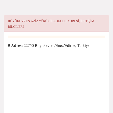
BÜYÜKEVREN AZIZ YÖRÜK İLKOKULU
ADRESI, ILETIŞIM
BILGILERI
Adres:
22750 Büyükevren/Enez/Edirne, Türkiye