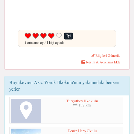
İyi
4
ortalama oy /
1
kişi oyladı.
Bilgileri Güncelle
Resim & Açıklama Ekle
Büyükevren Aziz Yörük İlkokulu'nun yakınındaki benzeri
yerler
Turgutbey İlkokulu
132 km
Deniz Harp Okulu