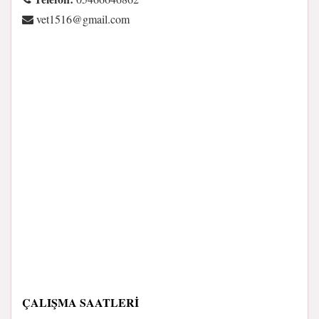
moc.liamg@6151tev
ÇALIŞMA SAATLERI