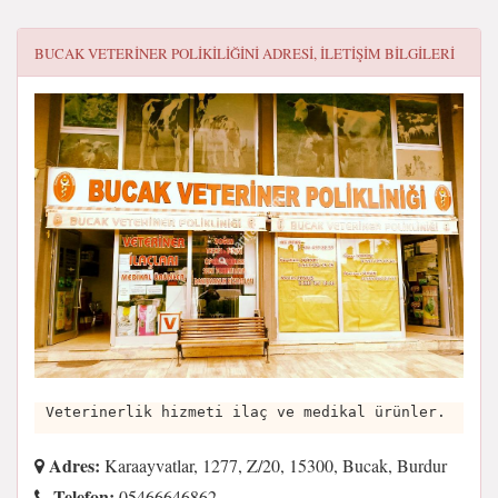
BUCAK VETERINER POLIKILIĞINI
ADRESI, ILETIŞIM BILGILERI
Veterinerlik hizmeti ilaç ve medikal ürünler.
Adres:
Karaayvatlar, 1277, Z/20, 15300, Bucak, Burdur
Telefon:
05466646862