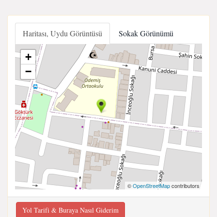
Haritası, Uydu Görüntüsü
Sokak Görünümü
+
−
©
OpenStreetMap
contributors
Yol Tarifi & Buraya Nasıl Giderim