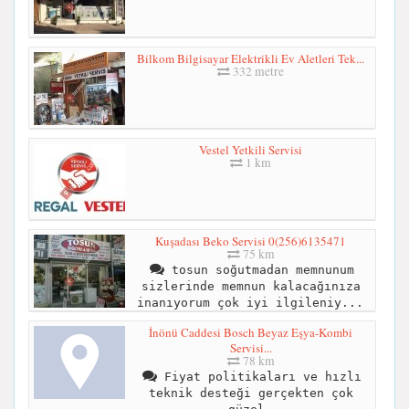
Bilkom Bilgisayar Elektrikli Ev Aletleri Tek...
332 metre
Vestel Yetkili Servisi
1 km
Kuşadası Beko Servisi 0(256)6135471
75 km
tosun soğutmadan memnunum
sizlerinde memnun kalacağınıza
inanıyorum çok iyi ilgileniy...
İnönü Caddesi Bosch Beyaz Eşya-Kombi
Servisi...
78 km
Fiyat politikaları ve hızlı
teknik desteği gerçekten çok