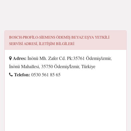
BOSCH-PROFILO-SIEMENS ÖDEMIŞ BEYAZ EŞYA YETKILI
SERVISI
ADRESI, ILETIŞIM BILGILERI
Adres:
İnönü Mh. Zafer Cd. Pk:35761 Ödemiş/izmir,
İnönü Mahallesi, 35750 Ödemiş/İzmir, Türkiye
Telefon:
0530 561 85 65