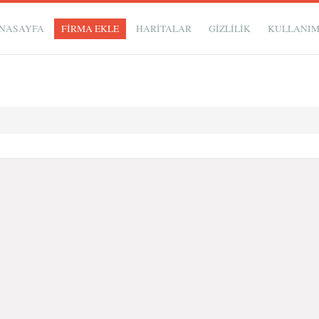
NASAYFA
FİRMA EKLE
HARİTALAR
GIZLILIK
KULLANI