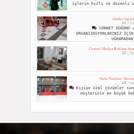
işlerin hızlı ve düzenli 
emeks organ
2 k
SÜNNET DÜĞÜNÜ v
ORGANİZASYONLARINIZ İÇİN
UĞRAMADAN
Central Medya Reklam Ajans
2 k
Verta Yazılım - Kocae
2 k
Kişiye özel çözümler sun
müşterinin en büyük be