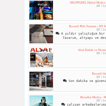
SELFPANEL Dijital Medya Bi
1 k
Kocaeli Web Tasarım » HY M
1 k
6 yıldır çalıştığım bir 
Tasarım, altyapı ve de
Alsat Emlak ve Otomob
1 k
Kocaeli Ga
1 k
Son dakika ve güveni
Hezarfen Medya - Ma
1 k
çalışan arkadaşlarımı