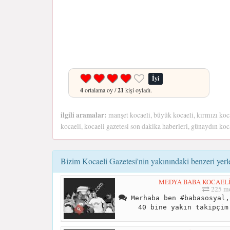
İyi
4
ortalama oy /
21
kişi oyladı.
ilgili aramalar:
manşet kocaeli, büyük kocaeli, kırmızı koc
kocaeli, kocaeli gazetesi son dakika haberleri, günaydın koca
Bizim Kocaeli Gazetesi'nin yakınındaki benzeri yerl
MEDYA BABA KOCAELİ
225 me
Merhaba ben #babasosyal,
40 bine yakın takipçim