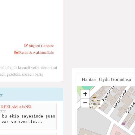
Bilgileri Güncelle
Resim & Açıklama Ekle
aeli, özgür kocaeli vefat, demokrat
eli gazetesi, kocaeli barış
Haritası, Uydu Görüntüsü
+
er
−
 REKLAM AJANSI
tre
 bu ekip sayesinde şuan
 var ve izmitte...