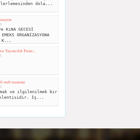
ilerlemesinden dola...
izasyon
m
e KıNA GECESİ
 EMEKS ORGANİZASYONA
 K...
ı Yayıncılık Fuarc...
m
li web tasarımı
m
mak ve ilgilenilmek bir
klentisidir. İş...