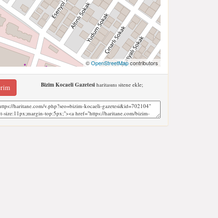
©
OpenStreetMap
contributors
Bizim Kocaeli Gazetesi
haritasını sitene ekle;
erim