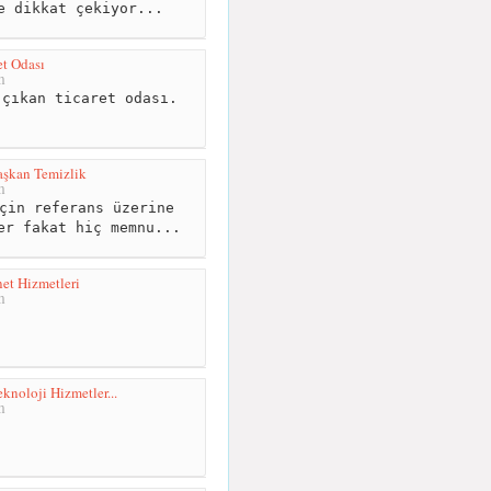
e dikkat çekiyor...
et Odası
m
çıkan ticaret odası.
aşkan Temizlik
m
çin referans üzerine
er fakat hiç memnu...
et Hizmetleri
m
eknoloji Hizmetler...
m