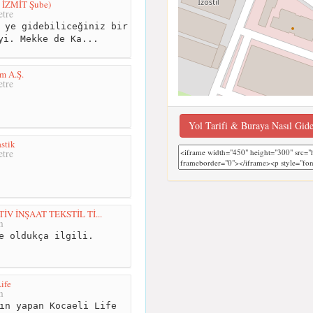
( İZMİT Şube)
tre
 ye gidebiliceğiniz bir
yi. Mekke de Ka...
m A.Ş.
tre
Yol Tarifi & Buraya Nasıl Gid
stik
tre
 İNŞAAT TEKSTİL Tİ...
m
e oldukça ilgili.
ife
m
ın yapan Kocaeli Life