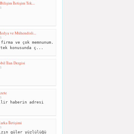
lişim İletişim Tek...
m
edya ve Mühendisli...
m
firma ve çok memnunum.
stek konusunda ç...
il İlan Dergisi
m
zete
m
lir haberin adresi
rka İletişimi
m
zın güler yüzlülüğü