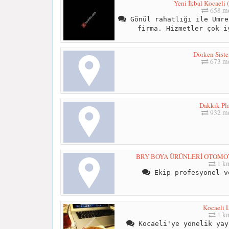
Yeni İkbal Kocaeli 
658 me
Gönül rahatlığı ile Umre
firma. Hizmetler çok i
Dörken Siste
673 me
Dakkik Pla
932 me
BRY BOYA ÜRÜNLERİ OTOMOTİV
1 k
Ekip profesyonel v
Kocaeli L
1 k
Kocaeli'ye yönelik yay