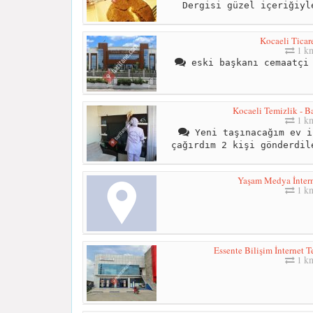
Dergisi güzel içeriğiyl
Kocaeli Ticar
1 k
eski başkanı cemaatçi 
Kocaeli Temizlik - B
1 k
Yeni taşınacağım ev i
çağırdım 2 kişi gönderdil
Yaşam Medya İntern
1 k
Essente Bilişim İnternet T
1 k