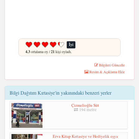
İyi
4.3
ortalama oy /
21
kişi oyladı.
Bilgileri Güncelle
Resim & Açıklama Ekle
Bilgi Dağıtım Kırtasiye'in yakınındaki benzeri yerler
Çizmelioğlu Süt
194 metre
Erva Kitap Kırtasiye ve Hediyelik eşya