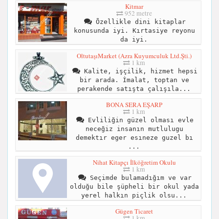
Kitmar
952 metre
Õzellikle dini kitaplar
konusunda iyi. Kırtasiye reyonu
da iyi.
OltutaşıMarket (Azra Kuyumculuk Ltd.Şti.)
1 km
Kalite, işçilik, hizmet hepsi
bir arada. İmalat, toptan ve
perakende satışta çalışıla...
BONA SERA EŞARP
1 km
Evliliğin güzel olması evle
neceğiz insanın mutlulugu
demektır eger esıneze guzel bı
...
Nihat Kitapçı İlköğretim Okulu
1 km
Seçimde bulamadığım ve var
olduğu bile şüpheli bir okul yada
yerel halkın piçlik olsu...
Gügen Ticaret
1 km