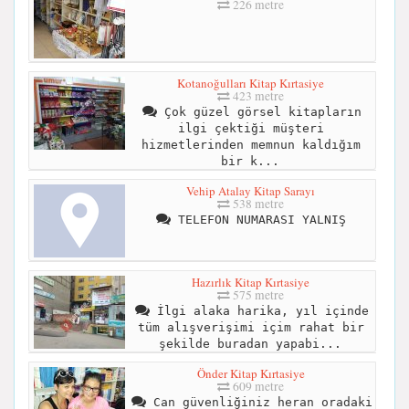
226 metre
Kotanoğulları Kitap Kırtasiye
423 metre
Çok güzel görsel kitapların
ilgi çektiği müşteri
hizmetlerinden memnun kaldığım
bir k...
Vehip Atalay Kitap Sarayı
538 metre
TELEFON NUMARASI YALNIŞ
Hazırlık Kitap Kırtasiye
575 metre
İlgi alaka harika, yıl içinde
tüm alışverişimi içim rahat bir
şekilde buradan yapabi...
Önder Kitap Kırtasiye
609 metre
Can güvenliğiniz heran oradaki