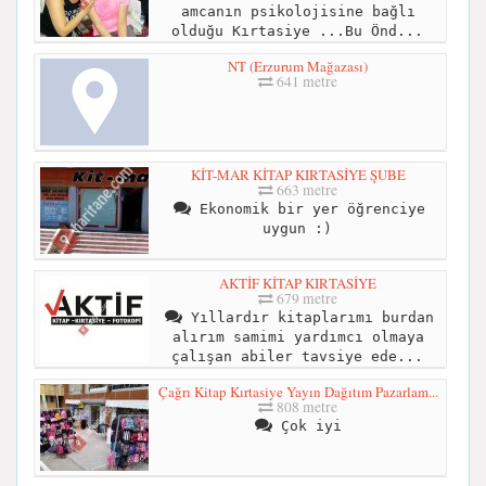
amcanın psikolojisine bağlı
olduğu Kırtasiye ...Bu Önd...
NT (Erzurum Mağazası)
641 metre
KİT-MAR KİTAP KIRTASİYE ŞUBE
663 metre
Ekonomik bir yer öğrenciye
uygun :)
AKTİF KİTAP KIRTASİYE
679 metre
Yıllardır kitaplarımı burdan
alırım samimi yardımcı olmaya
çalışan abiler tavsiye ede...
Çağrı Kitap Kırtasiye Yayın Dağıtım Pazarlam...
808 metre
Çok iyi