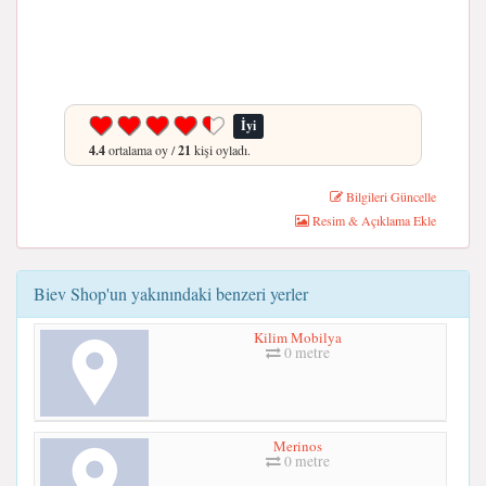
İyi
4.4
ortalama oy /
21
kişi oyladı.
Bilgileri Güncelle
Resim & Açıklama Ekle
Biev Shop'un yakınındaki benzeri yerler
Kilim Mobilya
0 metre
Merinos
0 metre