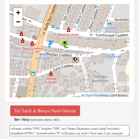
+
−
©
OpenStreetMap
contributors
Yol Tarifi & Buraya Nasıl Giderim
Biev Shop
haritasını sitene ekle;