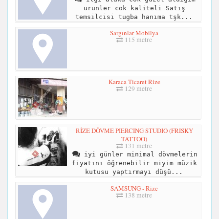
urunler cok kaliteli Satış
temsilcisi tugba hanıma tşk...
Sargınlar Mobilya
115 metre
Karaca Ticaret Rize
129 metre
RİZE DÖVME PIERCING STUDIO (FRISKY
TATTOO)
131 metre
iyi günler minimal dövmelerin
fiyatını öğrenebilir miyim müzik
kutusu yaptırmayı düşü...
SAMSUNG - Rize
138 metre