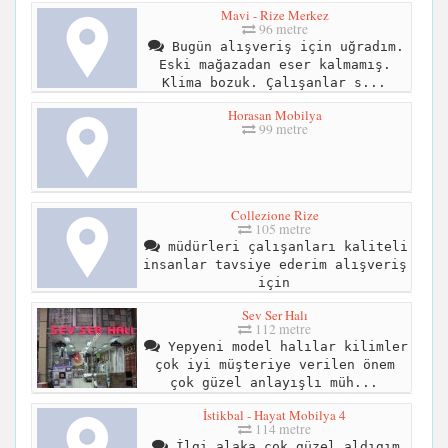
Mavi - Rize Merkez
96 metre
Bugün alışveriş için uğradım.
Eski mağazadan eser kalmamış.
Klima bozuk. Çalışanlar s...
Horasan Mobilya
99 metre
Collezione Rize
105 metre
müdürleri çalışanları kaliteli
insanlar tavsiye ederim alışveriş
için
Sev Ser Halı
112 metre
Yepyeni model halılar kilimler
çok iyi müşteriye verilen önem
çok güzel anlayışlı müh...
İstikbal - Hayat Mobilya 4
114 metre
İlgi alaka cok güzel aldıgım