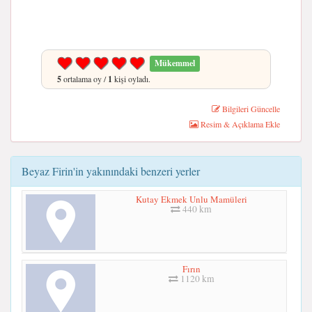
Mükemmel
5
ortalama oy /
1
kişi oyladı.
Bilgileri Güncelle
Resim & Açıklama Ekle
Beyaz Firin'in yakınındaki benzeri yerler
Kutay Ekmek Unlu Mamüleri
440 km
Fırın
1120 km