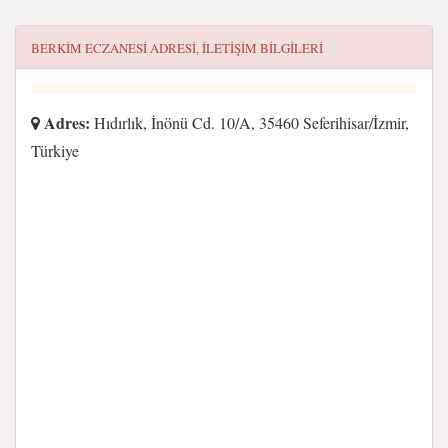
BERKIM ECZANESI
ADRESI, ILETIŞIM BILGILERI
Adres:
Hıdırlık, İnönü Cd. 10/A, 35460 Seferihisar/İzmir,
Türkiye