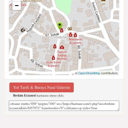
−
©
OpenStreetMap
contributors
Yol Tarifi & Buraya Nasıl Giderim
Berkim Eczanesi
haritasını sitene ekle;