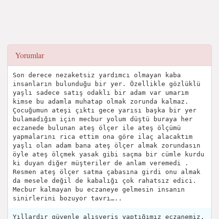
Yorumlar
Son derece nezaketsiz yardımcı olmayan kaba
insanların bulunduğu bir yer. Özellikle gözlüklü
yaşlı sadece satış odaklı bir adam var umarım
kimse bu adamla muhatap olmak zorunda kalmaz.
Çocuğumun ateşi çıktı gece yarısı başka bir yer
bulamadığım için mecbur yolum düştü buraya her
eczanede bulunan ateş ölçer ile ateş ölçümü
yapmalarını rica ettim ona göre ilaç alacaktım
yaşlı olan adam bana ateş ölçer almak zorundasın
öyle ateş ölçmek yasak gibi saçma bir cümle kurdu
ki duyan diğer müşteriler de anlam veremedi .
Resmen ateş ölçer satma çabasına girdi onu almak
da mesele değil de kabalığı çok rahatsız edici.
Mecbur kalmayan bu eczaneye gelmesin insanın
sinirlerini bozuyor tavrı…..
Yıllardır güvenle alışveriş yaptığımız eczanemiz.