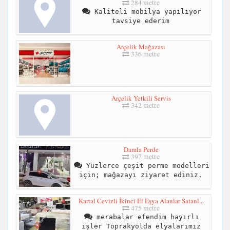
284 metre
Kaliteli mobilya yapılıyor
tavsiye ederim
Arçelik Mağazası
336 metre
Arçelik Yetkili Servis
342 metre
Damla Perde
397 metre
Yüzlerce çeşit perme modelleri
için; mağazayı ziyaret ediniz.
Kartal Cevizli İkinci El Eşya Alanlar Satanl...
475 metre
merabalar efendim hayırlı
işler Toprakyolda elyalarımız