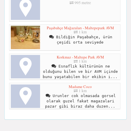
995 metre
Paşabahçe Mağazaları - Maltepepark AVM
1 km
Bildiğin Paşabahçe, ürün
çeşidi orta seviyede
Korkmaz - Maltepe Park AVM
1 km
Esnaflık kültürünün ne
olduğunu bilen ve bir AVM içinde
bunu yaşatabilen bir ekibin i...
Madame Coco
1 km
Urunler cok olmasada gorsel
olarak guzel fakat magazalari
pazar gibi biraz daha duzen...