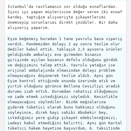
İstanbul’da rastlamanın zor olduğu esnaflardan.
İşini iyi yapan müşterisine değer veren iki esnaf
kardeş. Yaptığım alışverişte şikayetlerimi
önemseyip sorunlarımı direkt çözdüler. Bir daha
alışveriş yaparım.
Eşim beğenmiş buradan 1 tane yavrulu baza sipariş
verdik. Pandemiden dolayı 2 ay sonra teslim olur
dediler kabul ettik. Yaklaşık 2,5 aysonra ürünler
geldiğinde ambalajı eve girmeden binanın
girişinde açılan bazanın defolu olduğunu gördük
ve değişimini talep ettik. Yavrulu yatağın ise
orijinal ambalajında olmasından dolayı problem
olmayacağını düşünerek teslim aldık. Aynı gün
Eşim kontrol ettiğinde onunda üzerinde atık ve
yırtık olduğunu görünce Bellona Cevizliyi aradık
durumu izah ettik. Durumdan rahatsız olduğumuzu
ve iade etmek istediğimizi söyledik. Kesinlikle
olmayacağını söylediler. Bizde mağzalarına
giderek tüketici olarak bunu hakkımız olduğunu
söyleyince, direk bayi sahibi Abubekir bey,
istediğimiz yere gidip şikayet edebileceğimizi,
iadeyi kabul etmediğini belirtti. Aynı gün Kartal
tüketici hakem heyetine başvurdum, 6. taksitinde