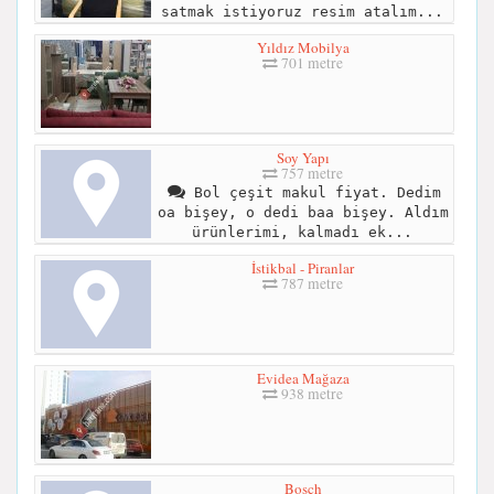
satmak istiyoruz resim atalım...
Yıldız Mobilya
701 metre
Soy Yapı
757 metre
Bol çeşit makul fiyat. Dedim
oa bişey, o dedi baa bişey. Aldım
ürünlerimi, kalmadı ek...
İstikbal - Piranlar
787 metre
Evidea Mağaza
938 metre
Bosch